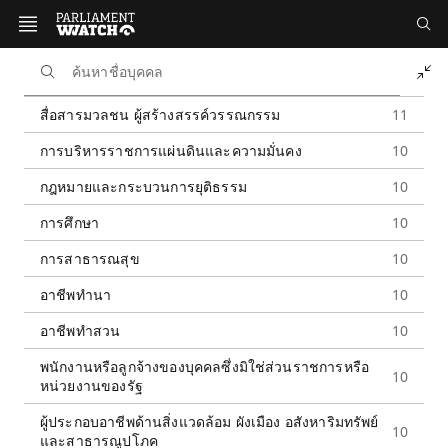
หน้าหลัก
นักการเมือง
วุฒิสภา ชุดที่ 13
รายชื่อสมาชิก
รายชื่อวุฒิสภา ชุดที่ 13
สื่อสารมวลชน ผู้สร้างสรรค์วรรณกรรม
11
ชุดที่ 13 | 2567
การบริหารราชการแผ่นดินและความมั่นคง
10
ดาวน์โหลดข้อมูล
กฎหมายและกระบวนการยุติธรรม
10
รายชื่อสมาชิก
การศึกษา
10
การสาธารณสุข
10
อาชีพทำนา
10
แบ่งตาม
อาชีพทำสวน
10
ที่มา
เพศสภาพ
รุ่นอายุ
การศึกษา
พนักงานหรือลูกจ้างของบุคคลซึ่งมิใช่ส่วนราชการหรือ
10
หน่วยงานของรัฐ
สื่อสารมวลชน ผู้สร้างสรรค์วรรณกรรม
11 คน
ผู้ประกอบอาชีพด้านสิ่งแวดล้อม ผังเมือง อสังหาริมทรัพย์
10
และสาธารณูปโภค