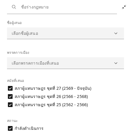
หน้าหลัก
ร่างกฎหมายในสภา
สำรวจแบบละเอียด
ชื่อผู้เสนอ
สำรวจร่างกฎหมายในสภาแบบละเอียด
ผลลัพธ์จากเงื่อนไขการกรอง: 917 ร่าง
ดาวน์โหลดข้อมูล
พรรคการเมือง
ร่างกฎหมายในสภา
สมัยที่เสนอ
สภาผู้แทนราษฎร ชุดที่ 27 (2569 - ปัจจุบัน)
วันที่เสนอ
ชื่อร่าง
สถานะ
ลิงก์
สภาผู้แทนราษฎร ชุดที่ 26 (2566 - 2568)
สภาผู้แทนราษฎร ชุดที่ 25 (2562 - 2566)
8 ก.ค. 69
ร่างพระราชบัญญัติ
กำลังดำเนินการ
ระบบส
กองทุนบำเหน็จ
สถานะ
บำนาญข้าราชการ
(ฉบับที่..) พ.ศ. ....
กำลังดำเนินการ