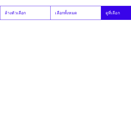
29 เม.ย. 69
ร่างพระราชบัญญัติ
กำลังดำเนินการ
ระบบส
ล้างตัวเลือก
เลือกทั้งหมด
ดูที่เลือก
ประกันสังคม (ฉบับ
ที่ ..) พ.ศ. ....