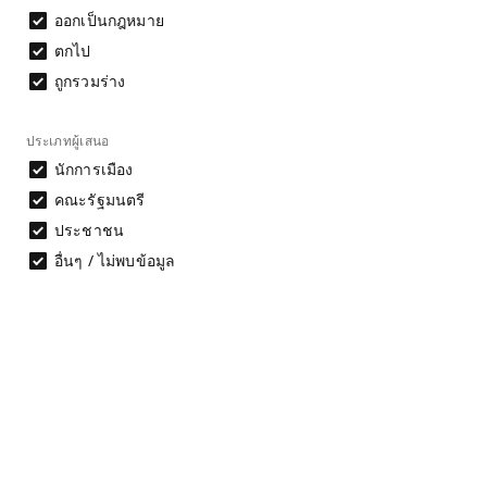
ออกเป็นกฎหมาย
8 ก.ค. 69
ร่างพระราชบัญญัติ
กำลังดำเนินการ
ระบบส
การจัดซื้อจัดจ้าง
ตกไป
และการบริหารพัสดุ
ถูกรวมร่าง
ภาครัฐ (ฉบับที่..)
พ.ศ. ....
ประเภทผู้เสนอ
8 ก.ค. 69
ร่างพรบ. ว่าด้วย
กำลังดำเนินการ
ระบบส
ความผิดในการสอบ
นักการเมือง
บรรจุเข้าทำงานใน
คณะรัฐมนตรี
หน่วยงานของรัฐ
พ.ศ. ....
ประชาชน
8 ก.ค. 69
อื่นๆ / ไม่พบข้อมูล
ร่างพระราชบัญญัติ
กำลังดำเนินการ
ระบบส
ธุรกรรมทาง
อิเล็กทรอนิกส์ พ.ศ.
....
1 ก.ค. 69
ร่างพระราชบัญญัติ
กำลังดำเนินการ
ระบบส
ข้าวและชาวนา
ไทย พ.ศ. ....
30 มิ.ย. 69
ร่างพระราชบัญญัติ
กำลังดำเนินการ
ระบบส
คนเข้าเมือง (ฉบับที่
..) พ.ศ. ....