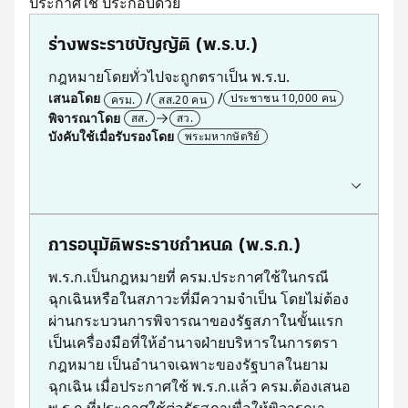
ประกาศใช้ ประกอบด้วย
ร่างพระราชบัญญัติ (พ.ร.บ.)
กฎหมายโดยทั่วไปจะถูกตราเป็น พ.ร.บ.
เสนอโดย
ประชาชน 10,000 คน
ครม.
สส.20 คน
พิจารณาโดย
สส.
สว.
บังคับใช้เมื่อรับรองโดย
พระมหากษัตริย์
ขั้นตอน
เริ่มต้น
ร่างกฎหมายเข้าสภา
ผ่านสภาผู้แทนราษฎร
การอนุมัติพระราชกำหนด (พ.ร.ก.)
ผ่านวุฒิสภา
พ.ร.ก.เป็นกฎหมายที่ ครม.ประกาศใช้ในกรณี
ผ่านศาลรัฐธรรมนูญ (หากมีผู้ร้องเรียน)
ฉุกเฉินหรือในสภาวะที่มีความจำเป็น โดยไม่ต้อง
พระมหากษัตริย์ลงพระปรมาภิไธย
ผ่านกระบวนการพิจารณาของรัฐสภาในขั้นแรก
ประกาศบนราชกิจจานุเบกษา
เป็นเครื่องมือที่ให้อำนาจฝ่ายบริหารในการตรา
สำเร็จ
กฎหมาย เป็นอำนาจเฉพาะของรัฐบาลในยาม
ตัวอย่าง
ฉุกเฉิน เมื่อประกาศใช้ พ.ร.ก.แล้ว ครม.ต้องเสนอ
ร่าง พ.ร.บ.กำหนดระยะเวลาดำเนินงานในกระบวนการยุติธร
พ.ร.ก.ที่ประกาศใช้ต่อรัฐสภาเพื่อให้พิจารณา