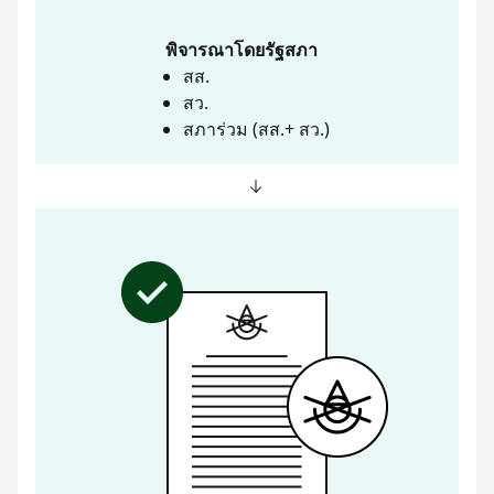
พิจารณาโดยรัฐสภา
สส.
สว.
สภาร่วม (สส.+ สว.)