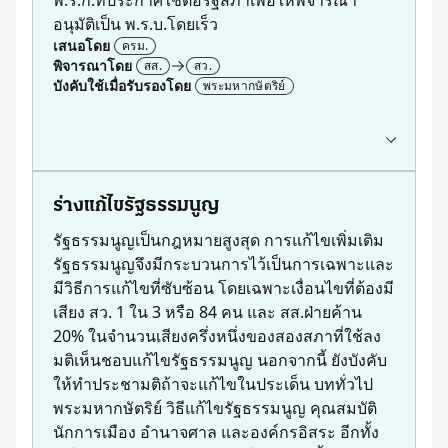
ร่าง พ.ร.บ.ล้มละลาย (วาระ 1)
อนุมัติเป็น พ.ร.บ.โดยเร็ว
พ.ร.บ.ด้วยการกระทำความผิดเกี่ยวกับคอมพิวเตอร์ พ.ศ. 2560
เสนอโดย
ครม.
พิจารณาโดย
สส.
สว.
บังคับใช้เมื่อรับรองโดย
พระมหากษัตริย์
ขั้นตอน
หลังประกาศใช้ ครม.ต้องเสนอ พ.ร.ก.ที่ประกาศใช้
ต่อรัฐสภาเพื่อให้พิจารณา ในการประชุมรัฐสภา
สมัยต่อไป ถ้าอยู่นอกสมัยประชุมและประเมิน
ร่างแก้ไขรัฐธรรมนูญ
ว่าการรอสมัยประชุมสามัญจะเป็นการชักช้า
ครม.ต้องเรียกประชุมสมัยวิสามัญเพื่อให้รัฐสภา
รัฐธรรมนูญเป็นกฎหมายสูงสุด การแก้ไขเพิ่มเติม
พิจารณาอนุมัติ การอนุมัติ พ.ร.ก.เป็นกฎหมายนั้น
รัฐธรรมนูญจึงมีกระบวนการไว้เป็นการเฉพาะและ
กำหนดว่าหาก สส.ลงคะแนนเสียงไม่ถึงกึ่งหนึ่ง ให้
มีวิธีการแก้ไขที่ซับซ้อน โดยเฉพาะเงื่อนไขที่ต้องมี
พ.ร.ก.ฉบับนั้นตกไป แต่ถ้า สส.อนุมัติ แต่ สว.ไม่
เสียง สว. 1 ใน 3 หรือ 84 คน และ สส.ฝ่ายค้าน
อนุมัติ แล้ว สส.ยืนยันการอนุมัติด้วยคะแนนเสียง
20% ในจำนวนเสียงครึ่งหนึ่งของสองสภาที่ใช้ลง
เกินครึ่งหนึ่งของจำนวน สส.ทั้งหมด ก็ให้ พ.ร.ก.มี
มติเห็นชอบแก้ไขรัฐธรรมนูญ นอกจากนี้ ยังบังคับ
ผลเป็นกฎหมายและประกาศใช้เป็น พ.ร.บ.ต่อไป
ให้ทำประชามติถ้าจะแก้ไขในประเด็น บททั่วไป
เริ่มต้น
พระมหากษัตริย์ วิธีแก้ไขรัฐธรรมนูญ คุณสมบัติ
ครม.เสนอร่าง พ.ร.ก.
นักการเมือง อำนาจศาล และองค์กรอิสระ อีกทั้ง
พระมหากษัตริย์ลงพระปรมาภิไธย