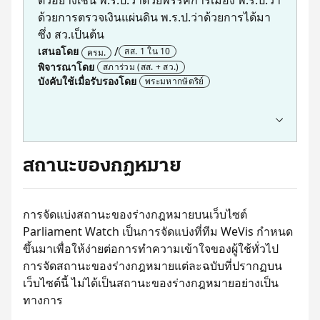
ด้วยการตรวจเงินแผ่นดิน พ.ร.ป.ว่าด้วยการได้มา
ซึ่ง สว.เป็นต้น
เสนอโดย
สส. 1 ใน 10
ครม.
พิจารณาโดย
สภาร่วม (สส. + สว.)
บังคับใช้เมื่อรับรองโดย
พระมหากษัตริย์
ขั้นตอน
เริ่มต้น
ร่าง พ.ร.ป.เข้าสภา
ผ่านประชุมร่วมกันของรัฐสภา (สส. + สว.)
สถานะของกฎหมาย
รัฐสภาส่งร่าง พ.ร.ป.ให้องค์กรที่เกี่ยวข้องให้ความเห็น
ผ่านศาลรัฐธรรมนูญ (หากมีผู้ร้องเรียน)
พระมหากษัตริย์ลงพระปรมาภิไธย
การจัดแบ่งสถานะของร่างกฎหมายบนเว็บไซต์
ประกาศบนราชกิจจานุเบกษา
Parliament Watch เป็นการจัดแบ่งที่ทีม WeVis กำหนด
สำเร็จ
ขึ้นมาเพื่อให้ง่ายต่อการทำความเข้าใจของผู้ใช้ทั่วไป
ตัวอย่าง
การจัดสถานะของร่างกฎหมายแต่ละฉบับที่ปรากฏบน
เว็บไซต์นี้ ไม่ได้เป็นสถานะของร่างกฎหมายอย่างเป็น
ร่าง พ.ร.ป.พรรคการเมือง (ก้าวไกล) (วาระ 1)
ร่าง พ.ร.ป.พรรคการเมือง (คณะรัฐมนตรี) (วาระ 1)
ทางการ
แก้ไขร่าง พ.ร.ป. สส.เรื่องการคำนวณบัญชีรายชื่อ