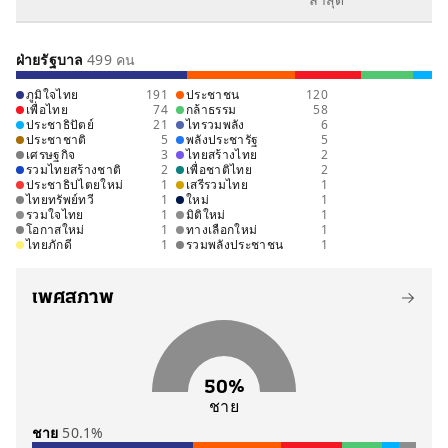
ฝ่ายรัฐบาล
499 คน
ภูมิใจไทย
191
ประชาชน
120
ภูมิใจไทย
ประชาชน
เพื่อไทย
กล้าธรรม
ประชาธิปัต
เพื่อไทย
74
กล้าธรรม
58
191 คน
120 คน
74 คน
58 คน
21 คน
ประชาธิปัตย์
21
ไทรวมพลัง
6
ประชาชาติ
5
พลังประชารัฐ
5
เศรษฐกิจ
3
ไทยสร้างไทย
2
รวมไทยสร้างชาติ
2
เพื่อชาติไทย
2
ประชาธิปไตยใหม่
1
เสรีรวมไทย
1
ไทยทรัพย์ทวี
1
ใหม่
1
รวมใจไทย
1
มิติใหม่
1
โอกาสใหม่
1
ทางเลือกใหม่
1
ไทยภักดี
1
รวมพลังประชาชน
1
ดูรายชื่อ
เพศสภาพ
50%
ชาย
ชาย
50.1%