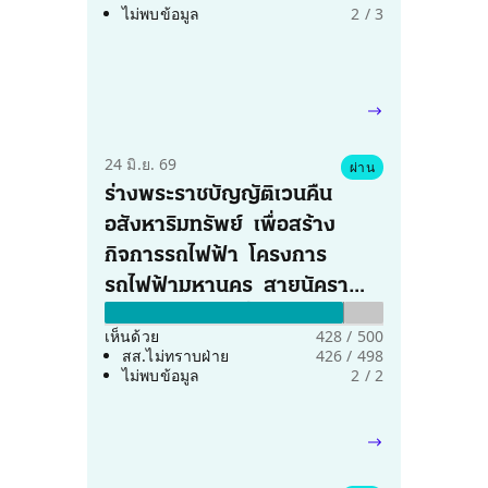
ไม่พบข้อมูล
2 / 3
24 มิ.ย. 69
ผ่าน
ร่างพระราชบัญญัติเวนคืน
อสังหาริมทรัพย์  เพื่อสร้าง
กิจการรถไฟฟ้า  โครงการ
รถไฟฟ้ามหานคร  สายนัครา
ไม่เห็นด้วย 0%
งดออกเสียง 0%
พิพัฒน์  ในท้องที่เขต
เห็นด้วย
428 / 500
วังทองหลาง  เขตบางกะปิ  เขต
สส.ไม่ทราบฝ่าย
426 / 498
ไม่พบข้อมูล
2 / 2
สวนหลวง  เขตประเวศ  เขต
บางนา  กรุงเทพมหานคร  และ
อำเภอบางพลี  อำเภอเมือง 
สมุทรปราการ  จังหวัด