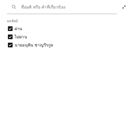
หน้าหลัก
นักการเมือง
สภาผู้แทนราษฎร ชุดที่ 27
ผลลัพธ์
ประวัติการลงมติ
ผ่าน
ไม่ผ่าน
ประวัติการลงมติสภาผู้แทนราษฎร
นายอนุทิน ชาญวีรกูล
ชุดที่ 27 | 2569
ผลลัพธ์จากเงื่อนไขการกรอง: 14 มติ
ดาวน์โหลดข้อมูล
ประวัติการลงมติ
วัน
ชื่อมติ
ผลลัพธ์
ลิงก์
ที่