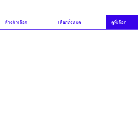
.... วาระที่ ๑
-
19
มติเลือกนายก
นายอนุทิน ชาญวีรกูล
ล้างตัวเลือก
เลือกทั้งหมด
ดูที่เลือก
มี.ค.
รัฐมนตรี พ.ศ. 2569
69