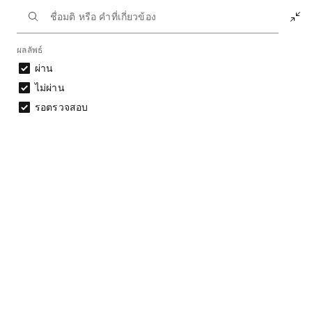
หน้าหลัก
นักการเมือง
วุฒิสภา ชุดที่ 13
ประวัติการลงมติ
ผลลัพธ์
ผ่าน
ประวัติการลงมติวุฒิสภา
ไม่ผ่าน
รอตรวจสอบ
ชุดที่ 13 | 2567
ผลลัพธ์จากเงื่อนไขการกรอง: 57 มติ
ดาวน์โหลดข้อมูล
ประวัติการลงมติ
วันที่
ชื่อมติ
ผลลัพธ์
ลิงก์