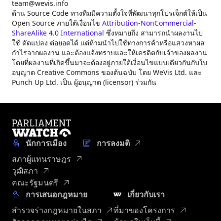
team@wevis.info
ด้าน Source Code ทางทีมมีความตั้งใจที่พัฒนาทุกโปรเจ็กต์ให้เป็น
Open Source ภายใต้เงื่อนไข
Attribution-NonCommercial-
ShareAlike 4.0 International
ซึ่งหมายถึง สามารถนำผลงานไป
ใช้ ดัดแปลง ต่อยอดได้ แต่ห้ามนำไปใช้ทางการค้าหรือแสวงหาผล
กำไรจากผลงาน และต้องแจ้งทราบและให้เครดิตกับเจ้าของผลงาน
โดยที่ผลงานที่เกิดขึ้นมาจะต้องอยู่ภายใต้เงื่อนไขแบบเดียวกันกับใบ
อนุญาต Creative Commons ของต้นฉบับ โดย WeVis Ltd. และ
Punch Up Ltd. เป็น ผู้อนุญาต (licensor) ร่วมกัน
นักการเมือง
การลงมติ
สภาผู้แทนราษฎร
วุฒิสภา
คณะรัฐมนตรี
การเสนอกฎหมาย
เกี่ยวกับเรา
สำรวจร่างกฎหมายในสภา
ที่มาของโครงการ