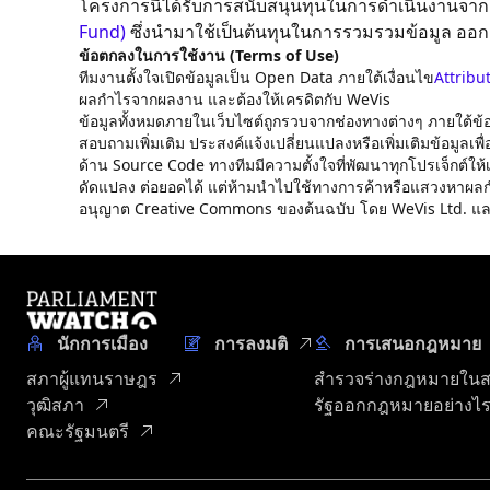
โครงการนี้ได้รับการสนับสนุนทุนในการดำเนินงานจา
Fund)
ซึ่งนำมาใช้เป็นต้นทุนในการรวมรวมข้อมูล ออ
ข้อตกลงในการใช้งาน (Terms of Use)
ทีมงานตั้งใจเปิดข้อมูลเป็น Open Data ภายใต้เงื่อนไข
Attribu
ผลกำไรจากผลงาน และต้องให้เครดิตกับ WeVis
ข้อมูลทั้งหมดภายในเว็บไซต์ถูกรวบจากช่องทางต่างๆ ภายใต้ข้
สอบถามเพิ่มเติม ประสงค์แจ้งเปลี่ยนแปลงหรือเพิ่มเติมข้อมูลเพ
ด้าน Source Code ทางทีมมีความตั้งใจที่พัฒนาทุกโปรเจ็กต์ให
ดัดแปลง ต่อยอดได้ แต่ห้ามนำไปใช้ทางการค้าหรือแสวงหาผลกำ
อนุญาต Creative Commons ของต้นฉบับ โดย WeVis Ltd. และ P
นักการเมือง
การลงมติ
การเสนอกฎหมาย
สภาผู้แทนราษฎร
สำรวจร่างกฎหมายใน
วุฒิสภา
รัฐออกกฎหมายอย่างไ
คณะรัฐมนตรี