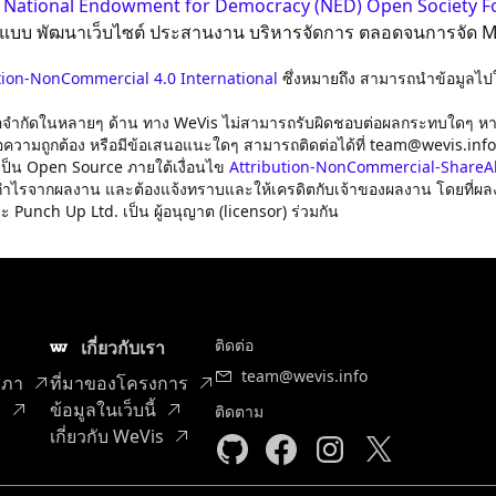
ก
National Endowment for Democracy (NED)
Open Society F
กแบบ พัฒนาเว็บไซต์ ประสานงาน บริหารจัดการ ตลอดจนการจัด M
tion-NonCommercial 4.0 International
ซึ่งหมายถึง สามารถนำข้อมูลไป
อจำกัดในหลายๆ ด้าน ทาง WeVis ไม่สามารถรับผิดชอบต่อผลกระทบใดๆ หากมีข
ื่อความถูกต้อง หรือมีข้อเสนอแนะใดๆ สามารถติดต่อได้ที่
team@wevis.info
้เป็น Open Source ภายใต้เงื่อนไข
Attribution-NonCommercial-ShareAli
ไรจากผลงาน และต้องแจ้งทราบและให้เครดิตกับเจ้าของผลงาน โดยที่ผลงานที
unch Up Ltd. เป็น ผู้อนุญาต (licensor) ร่วมกัน
ติดต่อ
เกี่ยวกับเรา
team@wevis.info
สภา
ที่มาของโครงการ
ร
ข้อมูลในเว็บนี้
ติดตาม
เกี่ยวกับ WeVis