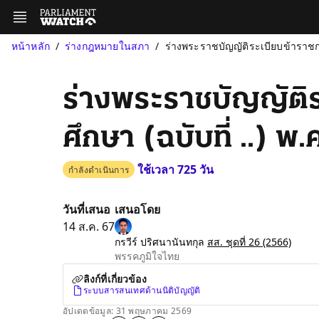
หน้าหลัก
ร่างกฎหมายในสภา
ร่างพระราชบัญญัติระเบียบข้าราช
ร่างพระราชบัญญัติ
ศึกษา (ฉบับที่ ..) พ.ศ.
ใช้เวลา 725 วัน
กำลังดำเนินการ
วันที่เสนอ
เสนอโดย
14 ส.ค. 67
กรวีร์ ปริศนานันทกุล
สส. ชุดที่ 26
(2566)
พรรคภูมิใจไทย
ลิงก์ที่เกี่ยวข้อง
ระบบสารสนเทศด้านนิติบัญญัติ
อัปเดตข้อมูล: 31 พฤษภาคม 2569