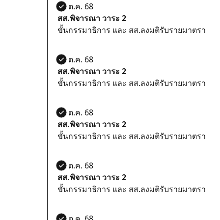
29 ต.ค. 68
สส.พิจารณา วาระ 2
ขั้นกรรมาธิการ และ สส.ลงมติรับรายมาตรา
29 ต.ค. 68
สส.พิจารณา วาระ 2
ขั้นกรรมาธิการ และ สส.ลงมติรับรายมาตรา
29 ต.ค. 68
สส.พิจารณา วาระ 2
ขั้นกรรมาธิการ และ สส.ลงมติรับรายมาตรา
29 ต.ค. 68
สส.พิจารณา วาระ 2
ขั้นกรรมาธิการ และ สส.ลงมติรับรายมาตรา
29 ต.ค. 68