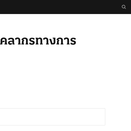
บุคลากรทางการ