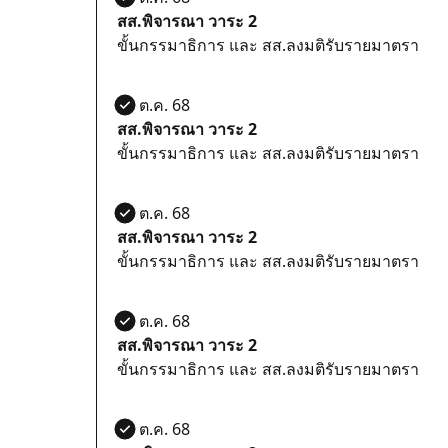
สส.พิจารณา วาระ 2
ขั้นกรรมาธิการ และ สส.ลงมติรับรายมาตรา
29 ต.ค. 68
สส.พิจารณา วาระ 2
ขั้นกรรมาธิการ และ สส.ลงมติรับรายมาตรา
29 ต.ค. 68
สส.พิจารณา วาระ 2
ขั้นกรรมาธิการ และ สส.ลงมติรับรายมาตรา
29 ต.ค. 68
สส.พิจารณา วาระ 2
ขั้นกรรมาธิการ และ สส.ลงมติรับรายมาตรา
29 ต.ค. 68