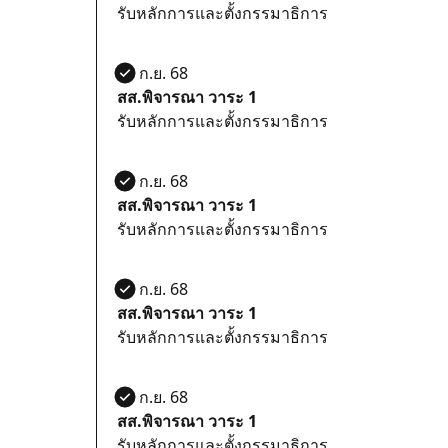
รับหลักการและตั้งกรรมาธิการ
11 ก.ย. 68
สส.พิจารณา วาระ 1
รับหลักการและตั้งกรรมาธิการ
11 ก.ย. 68
สส.พิจารณา วาระ 1
รับหลักการและตั้งกรรมาธิการ
11 ก.ย. 68
สส.พิจารณา วาระ 1
รับหลักการและตั้งกรรมาธิการ
11 ก.ย. 68
สส.พิจารณา วาระ 1
รับหลักการและตั้งกรรมาธิการ