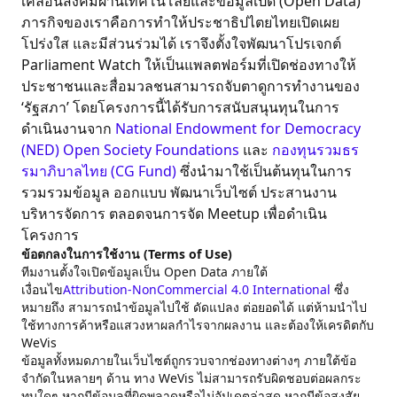
เคลื่อนสังคมผ่านเทคโนโลยีและข้อมูลเปิด (Open Data)
ภารกิจของเราคือการทำให้ประชาธิปไตยไทยเปิดเผย
โปร่งใส และมีส่วนร่วมได้ เราจึงตั้งใจพัฒนาโปรเจกต์
Parliament Watch ให้เป็นแพลตฟอร์มที่เปิดช่องทางให้
ประชาชนและสื่อมวลชนสามารถจับตาดูการทำงานของ
‘รัฐสภา’ โดยโครงการนี้ได้รับการสนับสนุนทุนในการ
ดำเนินงานจาก
National Endowment for Democracy
(NED)
Open Society Foundations
และ
กองทุนรวมธร
รมาภิบาลไทย (CG Fund)
ซึ่งนำมาใช้เป็นต้นทุนในการ
รวมรวมข้อมูล ออกแบบ พัฒนาเว็บไซต์ ประสานงาน
บริหารจัดการ ตลอดจนการจัด Meetup เพื่อดำเนิน
โครงการ
ข้อตกลงในการใช้งาน (Terms of Use)
ทีมงานตั้งใจเปิดข้อมูลเป็น Open Data ภายใต้
เงื่อนไข
Attribution-NonCommercial 4.0 International
ซึ่ง
หมายถึง สามารถนำข้อมูลไปใช้ ดัดแปลง ต่อยอดได้ แต่ห้ามนำไป
ใช้ทางการค้าหรือแสวงหาผลกำไรจากผลงาน และต้องให้เครดิตกับ
WeVis
ข้อมูลทั้งหมดภายในเว็บไซต์ถูกรวบจากช่องทางต่างๆ ภายใต้ข้อ
จำกัดในหลายๆ ด้าน ทาง WeVis ไม่สามารถรับผิดชอบต่อผลกระ
ทบใดๆ หากมีข้อมูลที่ผิดพลาดหรือไม่อัปเดตล่าสุด หากมีข้อสงสัย