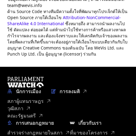
team@wevis.info
ด้าน Source Code ทางทีมมีความตั้งใจที่พัฒนาทุกโปรเจ็กต์ให้เป็น
Open Source ภายใต้เงื่อนไข
Attribution-NonCommercial-
ShareAlike 4.0 International
ซึ่งหมายถึง สามารถนำผลงานไป
ใช้ ดัดแปลง ต่อยอดได้ แต่ห้ามนำไปใช้ทางการค้าหรือแสวงหาผล
กำไรจากผลงาน และต้องแจ้งทราบและให้เครดิตกับเจ้าของผลงาน
โดยที่ผลงานที่เกิดขึ้นมาจะต้องอยู่ภายใต้เงื่อนไขแบบเดียวกันกับใบ
อนุญาต Creative Commons ของต้นฉบับ โดย WeVis Ltd. และ
Punch Up Ltd. เป็น ผู้อนุญาต (licensor) ร่วมกัน
นักการเมือง
การลงมติ
สภาผู้แทนราษฎร
วุฒิสภา
คณะรัฐมนตรี
การเสนอกฎหมาย
เกี่ยวกับเรา
สำรวจร่างกฎหมายในสภา
ที่มาของโครงการ