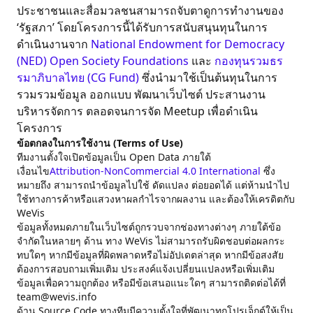
ประชาชนและสื่อมวลชนสามารถจับตาดูการทำงานของ
‘รัฐสภา’ โดยโครงการนี้ได้รับการสนับสนุนทุนในการ
ดำเนินงานจาก
National Endowment for Democracy
(NED)
Open Society Foundations
และ
กองทุนรวมธร
รมาภิบาลไทย (CG Fund)
ซึ่งนำมาใช้เป็นต้นทุนในการ
รวมรวมข้อมูล ออกแบบ พัฒนาเว็บไซต์ ประสานงาน
บริหารจัดการ ตลอดจนการจัด Meetup เพื่อดำเนิน
โครงการ
ข้อตกลงในการใช้งาน (Terms of Use)
ทีมงานตั้งใจเปิดข้อมูลเป็น Open Data ภายใต้
เงื่อนไข
Attribution-NonCommercial 4.0 International
ซึ่ง
หมายถึง สามารถนำข้อมูลไปใช้ ดัดแปลง ต่อยอดได้ แต่ห้ามนำไป
ใช้ทางการค้าหรือแสวงหาผลกำไรจากผลงาน และต้องให้เครดิตกับ
WeVis
ข้อมูลทั้งหมดภายในเว็บไซต์ถูกรวบจากช่องทางต่างๆ ภายใต้ข้อ
จำกัดในหลายๆ ด้าน ทาง WeVis ไม่สามารถรับผิดชอบต่อผลกระ
ทบใดๆ หากมีข้อมูลที่ผิดพลาดหรือไม่อัปเดตล่าสุด หากมีข้อสงสัย
ต้องการสอบถามเพิ่มเติม ประสงค์แจ้งเปลี่ยนแปลงหรือเพิ่มเติม
ข้อมูลเพื่อความถูกต้อง หรือมีข้อเสนอแนะใดๆ สามารถติดต่อได้ที่
team@wevis.info
ด้าน Source Code ทางทีมมีความตั้งใจที่พัฒนาทุกโปรเจ็กต์ให้เป็น