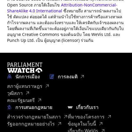
Open Source ภายใต้เงื่อนไข
Attribution-NonCommercial-
ShareAlike 4.0 International
ซึ่งหมายถึง สามารถนำผลงานไป
ใช้ ดัดแปลง ต่อยอดได้ แต่ห้ามนำไปใช้ทางการค้าหรือแสวงหาผล
กำไรจากผลงาน และต้องแจ้งทราบและให้เครดิตกับเจ้าของผลงาน
โดยที่ผลงานที่เกิดขึ้นมาจะต้องอยู่ภายใต้เงื่อนไขแบบเดียวกันกับใบ
อนุญาต Creative Commons ของต้นฉบับ โดย WeVis Ltd. และ
Punch Up Ltd. เป็น ผู้อนุญาต (licensor) ร่วมกัน
นักการเมือง
การลงมติ
สภาผู้แทนราษฎร
วุฒิสภา
คณะรัฐมนตรี
การเสนอกฎหมาย
เกี่ยวกับเรา
สำรวจร่างกฎหมายในสภา
ที่มาของโครงการ
รัฐออกกฎหมายอย่างไร
ข้อมูลในเว็บนี้
เกี่ยวกับ WeVis