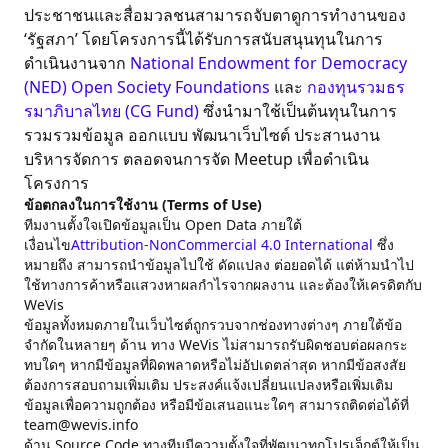
ประชาชนและสื่อมวลชนสามารถจับตาดูการทำงานของ
‘รัฐสภา’ โดยโครงการนี้ได้รับการสนับสนุนทุนในการ
ดำเนินงานจาก
National Endowment for Democracy
(NED)
Open Society Foundations
และ
กองทุนรวมธร
รมาภิบาลไทย (CG Fund)
ซึ่งนำมาใช้เป็นต้นทุนในการ
รวมรวมข้อมูล ออกแบบ พัฒนาเว็บไซต์ ประสานงาน
บริหารจัดการ ตลอดจนการจัด Meetup เพื่อดำเนิน
โครงการ
ข้อตกลงในการใช้งาน (Terms of Use)
ทีมงานตั้งใจเปิดข้อมูลเป็น Open Data ภายใต้
เงื่อนไข
Attribution-NonCommercial 4.0 International
ซึ่ง
หมายถึง สามารถนำข้อมูลไปใช้ ดัดแปลง ต่อยอดได้ แต่ห้ามนำไป
ใช้ทางการค้าหรือแสวงหาผลกำไรจากผลงาน และต้องให้เครดิตกับ
WeVis
ข้อมูลทั้งหมดภายในเว็บไซต์ถูกรวบจากช่องทางต่างๆ ภายใต้ข้อ
จำกัดในหลายๆ ด้าน ทาง WeVis ไม่สามารถรับผิดชอบต่อผลกระ
ทบใดๆ หากมีข้อมูลที่ผิดพลาดหรือไม่อัปเดตล่าสุด หากมีข้อสงสัย
ต้องการสอบถามเพิ่มเติม ประสงค์แจ้งเปลี่ยนแปลงหรือเพิ่มเติม
ข้อมูลเพื่อความถูกต้อง หรือมีข้อเสนอแนะใดๆ สามารถติดต่อได้ที่
team@wevis.info
ด้าน Source Code ทางทีมมีความตั้งใจที่พัฒนาทุกโปรเจ็กต์ให้เป็น