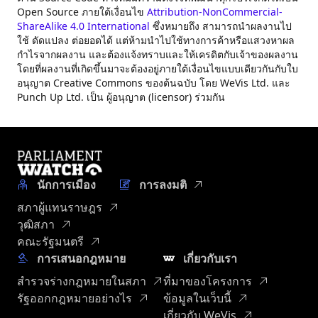
Open Source ภายใต้เงื่อนไข
Attribution-NonCommercial-
ShareAlike 4.0 International
ซึ่งหมายถึง สามารถนำผลงานไป
ใช้ ดัดแปลง ต่อยอดได้ แต่ห้ามนำไปใช้ทางการค้าหรือแสวงหาผล
กำไรจากผลงาน และต้องแจ้งทราบและให้เครดิตกับเจ้าของผลงาน
โดยที่ผลงานที่เกิดขึ้นมาจะต้องอยู่ภายใต้เงื่อนไขแบบเดียวกันกับใบ
อนุญาต Creative Commons ของต้นฉบับ โดย WeVis Ltd. และ
Punch Up Ltd. เป็น ผู้อนุญาต (licensor) ร่วมกัน
นักการเมือง
การลงมติ
สภาผู้แทนราษฎร
วุฒิสภา
คณะรัฐมนตรี
การเสนอกฎหมาย
เกี่ยวกับเรา
สำรวจร่างกฎหมายในสภา
ที่มาของโครงการ
รัฐออกกฎหมายอย่างไร
ข้อมูลในเว็บนี้
เกี่ยวกับ WeVis