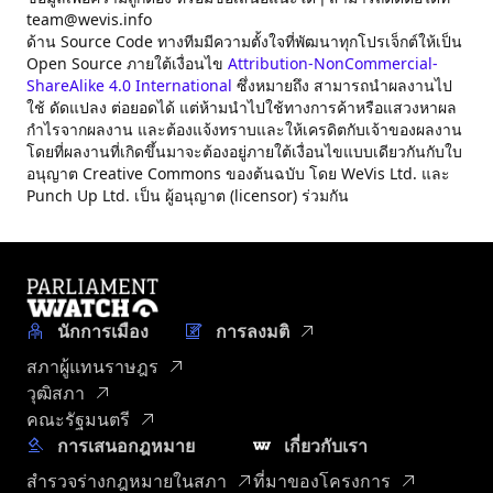
team@wevis.info
ด้าน Source Code ทางทีมมีความตั้งใจที่พัฒนาทุกโปรเจ็กต์ให้เป็น
Open Source ภายใต้เงื่อนไข
Attribution-NonCommercial-
ShareAlike 4.0 International
ซึ่งหมายถึง สามารถนำผลงานไป
ใช้ ดัดแปลง ต่อยอดได้ แต่ห้ามนำไปใช้ทางการค้าหรือแสวงหาผล
กำไรจากผลงาน และต้องแจ้งทราบและให้เครดิตกับเจ้าของผลงาน
โดยที่ผลงานที่เกิดขึ้นมาจะต้องอยู่ภายใต้เงื่อนไขแบบเดียวกันกับใบ
อนุญาต Creative Commons ของต้นฉบับ โดย WeVis Ltd. และ
Punch Up Ltd. เป็น ผู้อนุญาต (licensor) ร่วมกัน
นักการเมือง
การลงมติ
สภาผู้แทนราษฎร
วุฒิสภา
คณะรัฐมนตรี
การเสนอกฎหมาย
เกี่ยวกับเรา
สำรวจร่างกฎหมายในสภา
ที่มาของโครงการ