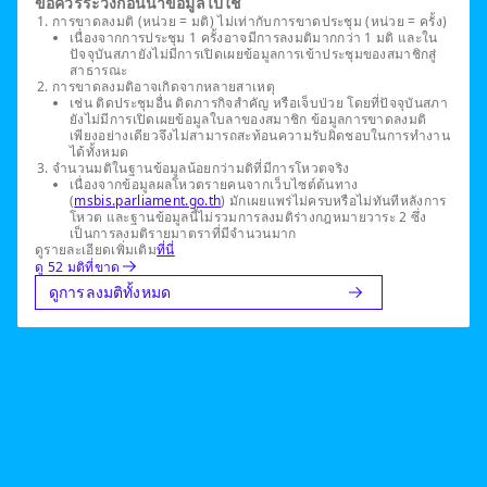
ข้อควรระวังก่อนนำข้อมูลไปใช้
การขาดลงมติ (หน่วย = มติ) ไม่เท่ากับการขาดประชุม (หน่วย = ครั้ง)
เนื่องจากการประชุม 1 ครั้งอาจมีการลงมติมากกว่า 1 มติ และใน
ปัจจุบันสภายังไม่มีการเปิดเผยข้อมูลการเข้าประชุมของสมาชิกสู่
สาธารณะ
การขาดลงมติอาจเกิดจากหลายสาเหตุ
เช่น ติดประชุมอื่น ติดภารกิจสำคัญ หรือเจ็บป่วย โดยที่ปัจจุบันสภา
ยังไม่มีการเปิดเผยข้อมูลใบลาของสมาชิก ข้อมูลการขาดลงมติ
เพียงอย่างเดียวจึงไม่สามารถสะท้อนความรับผิดชอบในการทำงาน
ได้ทั้งหมด
จำนวนมติในฐานข้อมูลน้อยกว่ามติที่มีการโหวตจริง
เนื่องจากข้อมูลผลโหวตรายคนจากเว็บไซต์ต้นทาง
(
msbis.parliament.go.th
) มักเผยแพร่ไม่ครบหรือไม่ทันทีหลังการ
โหวต และฐานข้อมูลนี้ไม่รวมการลงมติร่างกฎหมายวาระ 2 ซึ่ง
เป็นการลงมติรายมาตราที่มีจำนวนมาก
ดูรายละเอียดเพิ่มเติม
ที่นี่
ดู 52 มติที่ขาด
ดูการลงมติทั้งหมด