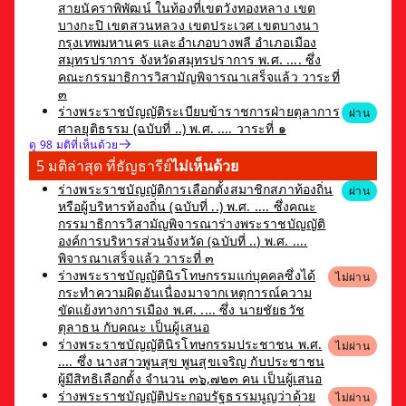
สายนัคราพิพัฒน์ ในท้องที่เขตวังทองหลาง เขต
บางกะปิ เขตสวนหลวง เขตประเวศ เขตบางนา
กรุงเทพมหานคร และอำเภอบางพลี อำเภอเมือง
สมุทรปราการ จังหวัดสมุทรปราการ พ.ศ. .... ซึ่ง
คณะกรรมาธิการวิสามัญพิจารณาเสร็จแล้ว วาระที่
๓
ร่างพระราชบัญญัติระเบียบข้าราชการฝ่ายตุลาการ
ผ่าน
ศาลยุติธรรม (ฉบับที่ ..) พ.ศ. .... วาระที่ ๑
ดู 98 มติที่เห็นด้วย
5 มติล่าสุด ที่ธัญธารีย์
ไม่เห็นด้วย
ร่างพระราชบัญญัติการเลือกตั้งสมาชิกสภาท้องถิ่น
ผ่าน
หรือผู้บริหารท้องถิ่น (ฉบับที่ ..) พ.ศ. .... ซึ่งคณะ
กรรมาธิการวิสามัญพิจารณาร่างพระราชบัญญัติ
องค์การบริหารส่วนจังหวัด (ฉบับที่ ..) พ.ศ. ....
พิจารณาเสร็จแล้ว วาระที่ ๓
ร่างพระราชบัญญัตินิรโทษกรรมแก่บุคคลซึ่งได้
ไม่ผ่าน
กระทำความผิดอันเนื่องมาจากเหตุการณ์ความ
ขัดแย้งทางการเมือง พ.ศ. .... ซึ่ง นายชัยธวัช
ตุลาธน กับคณะ เป็นผู้เสนอ
ร่างพระราชบัญญัตินิรโทษกรรมประชาชน พ.ศ.
ไม่ผ่าน
.... ซึ่ง นางสาวพูนสุข พูนสุขเจริญ กับประชาชน
ผู้มีสิทธิเลือกตั้ง จำนวน ๓๖,๗๒๓ คน เป็นผู้เสนอ
ร่างพระราชบัญญัติประกอบรัฐธรรมนูญว่าด้วย
ไม่ผ่าน