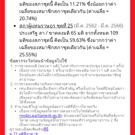
มติของสภาชุดนี้ คิดเป็น 11.21% ซึ่งน้อยกว่าค่า
เฉลี่ยของสมาชิกสภาชุดเดียวกัน (ค่าเฉลี่ย =
20.74%)
สภาผู้แทนราษฎร ชุดที่ 25
(มี.ค. 2562 - มี.ค. 2566)
ประเสริฐ ลา / ขาดลงมติ 65 มติ จากทั้งหมด 109
มติของสภาชุดนี้ คิดเป็น 59.63% ซึ่งมากกว่าค่า
เฉลี่ยของสมาชิกสภาชุดเดียวกัน (ค่าเฉลี่ย =
25.55%)
ข้อควรระวังก่อนนำข้อมูลไปใช้
การขาดลงมติ (หน่วย = มติ) ไม่เท่ากับการขาดประชุม (หน่วย = ครั้ง)
เนื่องจากการประชุม 1 ครั้งอาจมีการลงมติมากกว่า 1 มติ และใน
ปัจจุบันสภายังไม่มีการเปิดเผยข้อมูลการเข้าประชุมของสมาชิกสู่
สาธารณะ
การขาดลงมติอาจเกิดจากหลายสาเหตุ
เช่น ติดประชุมอื่น ติดภารกิจสำคัญ หรือเจ็บป่วย โดยที่ปัจจุบันสภา
ยังไม่มีการเปิดเผยข้อมูลใบลาของสมาชิก ข้อมูลการขาดลงมติ
เพียงอย่างเดียวจึงไม่สามารถสะท้อนความรับผิดชอบในการทำงาน
ได้ทั้งหมด
จำนวนมติในฐานข้อมูลน้อยกว่ามติที่มีการโหวตจริง
เนื่องจากข้อมูลผลโหวตรายคนจากเว็บไซต์ต้นทาง
(
msbis.parliament.go.th
) มักเผยแพร่ไม่ครบหรือไม่ทันทีหลังการ
โหวต และฐานข้อมูลนี้ไม่รวมการลงมติร่างกฎหมายวาระ 2 ซึ่ง
เป็นการลงมติรายมาตราที่มีจำนวนมาก
ดูรายละเอียดเพิ่มเติม
ที่นี่
ดู 77 มติที่ขาด