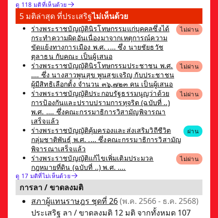
ดู 118 มติที่เห็นด้วย
5 มติล่าสุด ที่ประเสริฐ
ไม่เห็นด้วย
ร่างพระราชบัญญัตินิรโทษกรรมแก่บุคคลซึ่งได้
ไม่ผ่าน
กระทำความผิดอันเนื่องมาจากเหตุการณ์ความ
ขัดแย้งทางการเมือง พ.ศ. .... ซึ่ง นายชัยธวัช
ตุลาธน กับคณะ เป็นผู้เสนอ
ร่างพระราชบัญญัตินิรโทษกรรมประชาชน พ.ศ.
ไม่ผ่าน
.... ซึ่ง นางสาวพูนสุข พูนสุขเจริญ กับประชาชน
ผู้มีสิทธิเลือกตั้ง จำนวน ๓๖,๗๒๓ คน เป็นผู้เสนอ
ร่างพระราชบัญญัติประกอบรัฐธรรมนูญว่าด้วย
ไม่ผ่าน
การป้องกันและปราบปรามการทุจริต (ฉบับที่ ..)
พ.ศ. .... ซึ่งคณะกรรมาธิการวิสามัญพิจารณา
เสร็จแล้ว
ร่างพระราชบัญญัติคุ้มครองและส่งเสริมวิถีชีวิต
ผ่าน
กลุ่มชาติพันธุ์ พ.ศ. .... ซึ่งคณะกรรมาธิการวิสามัญ
พิจารณาเสร็จแล้ว
ร่างพระราชบัญญัติแก้ไขเพิ่มเติมประมวล
ไม่ผ่าน
กฎหมายที่ดิน (ฉบับที่ ..) พ.ศ. ....
ดู 17 มติที่ไม่เห็นด้วย
การลา / ขาดลงมติ
สภาผู้แทนราษฎร ชุดที่ 26
(พ.ค. 2566 - ธ.ค. 2568)
ประเสริฐ ลา / ขาดลงมติ 12 มติ จากทั้งหมด 107