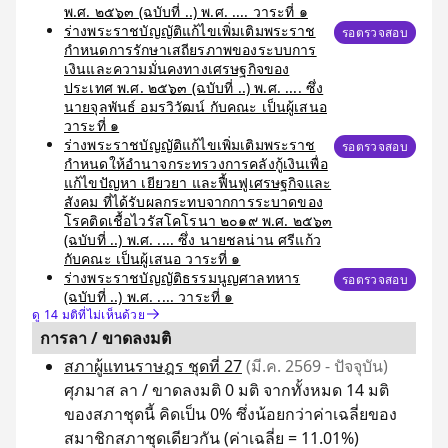
พ.ศ. ๒๕๖๓ (ฉบับที่ ..) พ.ศ. .... วาระที่ ๑
ร่างพระราชบัญญัติแก้ไขเพิ่มเติมพระราช
รอตรวจสอบ
กำหนดการรักษาเสถียรภาพของระบบการ
เงินและความมั่นคงทางเศรษฐกิจของ
ประเทศ พ.ศ. ๒๕๖๓ (ฉบับที่ ..) พ.ศ. .... ซึ่ง
นายจุลพันธ์ อมรวิวัฒน์ กับคณะ เป็นผู้เสนอ
วาระที่ ๑
ร่างพระราชบัญญัติแก้ไขเพิ่มเติมพระราช
รอตรวจสอบ
กำหนดให้อำนาจกระทรวงการคลังกู้เงินเพื่อ
แก้ไขปัญหา เยียวยา และฟื้นฟูเศรษฐกิจและ
สังคม ที่ได้รับผลกระทบจากการระบาดของ
โรคติดเชื้อไวรัสโคโรนา ๒๐๑๙ พ.ศ. ๒๕๖๓
(ฉบับที่ ..) พ.ศ. .... ซึ่ง นายชลน่าน ศรีแก้ว
กับคณะ เป็นผู้เสนอ วาระที่ ๑
ร่างพระราชบัญญัติธรรมนูญศาลทหาร
รอตรวจสอบ
(ฉบับที่ ..) พ.ศ. .... วาระที่ ๑
ดู 14 มติที่ไม่เห็นด้วย
การลา / ขาดลงมติ
สภาผู้แทนราษฎร ชุดที่ 27
(มี.ค. 2569 - ปัจจุบัน)
ศุภมาส ลา / ขาดลงมติ 0 มติ จากทั้งหมด 14 มติ
ของสภาชุดนี้ คิดเป็น 0% ซึ่งน้อยกว่าค่าเฉลี่ยของ
สมาชิกสภาชุดเดียวกัน (ค่าเฉลี่ย = 11.01%)