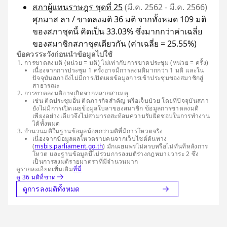
สภาผู้แทนราษฎร ชุดที่ 25
(มี.ค. 2562 - มี.ค. 2566)
ศุภมาส ลา / ขาดลงมติ 36 มติ จากทั้งหมด 109 มติ
ของสภาชุดนี้ คิดเป็น 33.03% ซึ่งมากกว่าค่าเฉลี่ย
ของสมาชิกสภาชุดเดียวกัน (ค่าเฉลี่ย = 25.55%)
ข้อควรระวังก่อนนำข้อมูลไปใช้
การขาดลงมติ (หน่วย = มติ) ไม่เท่ากับการขาดประชุม (หน่วย = ครั้ง)
เนื่องจากการประชุม 1 ครั้งอาจมีการลงมติมากกว่า 1 มติ และใน
ปัจจุบันสภายังไม่มีการเปิดเผยข้อมูลการเข้าประชุมของสมาชิกสู่
สาธารณะ
การขาดลงมติอาจเกิดจากหลายสาเหตุ
เช่น ติดประชุมอื่น ติดภารกิจสำคัญ หรือเจ็บป่วย โดยที่ปัจจุบันสภา
ยังไม่มีการเปิดเผยข้อมูลใบลาของสมาชิก ข้อมูลการขาดลงมติ
เพียงอย่างเดียวจึงไม่สามารถสะท้อนความรับผิดชอบในการทำงาน
ได้ทั้งหมด
จำนวนมติในฐานข้อมูลน้อยกว่ามติที่มีการโหวตจริง
เนื่องจากข้อมูลผลโหวตรายคนจากเว็บไซต์ต้นทาง
(
msbis.parliament.go.th
) มักเผยแพร่ไม่ครบหรือไม่ทันทีหลังการ
โหวต และฐานข้อมูลนี้ไม่รวมการลงมติร่างกฎหมายวาระ 2 ซึ่ง
เป็นการลงมติรายมาตราที่มีจำนวนมาก
ดูรายละเอียดเพิ่มเติม
ที่นี่
ดู 36 มติที่ขาด
ดูการลงมติทั้งหมด