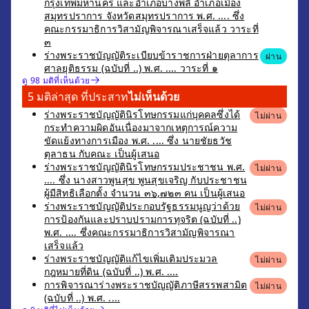
กรุงเทพมหานคร และอำเภอบางพลี อำเภอเมือง
สมุทรปราการ จังหวัดสมุทรปราการ พ.ศ. .... ซึ่ง
คณะกรรมาธิการวิสามัญพิจารณาเสร็จแล้ว วาระที่
๓
ร่างพระราชบัญญัติระเบียบข้าราชการฝ่ายตุลาการ
ผ่าน
ศาลยุติธรรม (ฉบับที่ ..) พ.ศ. .... วาระที่ ๑
ดู 98 มติที่เห็นด้วย
5 มติล่าสุด ที่ประสาท
ไม่เห็นด้วย
ร่างพระราชบัญญัตินิรโทษกรรมแก่บุคคลซึ่งได้
ไม่ผ่าน
กระทำความผิดอันเนื่องมาจากเหตุการณ์ความ
ขัดแย้งทางการเมือง พ.ศ. .... ซึ่ง นายชัยธวัช
ตุลาธน กับคณะ เป็นผู้เสนอ
ร่างพระราชบัญญัตินิรโทษกรรมประชาชน พ.ศ.
ไม่ผ่าน
.... ซึ่ง นางสาวพูนสุข พูนสุขเจริญ กับประชาชน
ผู้มีสิทธิเลือกตั้ง จำนวน ๓๖,๗๒๓ คน เป็นผู้เสนอ
ร่างพระราชบัญญัติประกอบรัฐธรรมนูญว่าด้วย
ไม่ผ่าน
การป้องกันและปราบปรามการทุจริต (ฉบับที่ ..)
พ.ศ. .... ซึ่งคณะกรรมาธิการวิสามัญพิจารณา
เสร็จแล้ว
ร่างพระราชบัญญัติแก้ไขเพิ่มเติมประมวล
ไม่ผ่าน
กฎหมายที่ดิน (ฉบับที่ ..) พ.ศ. ....
การพิจารณาร่างพระราชบัญญัติภาษีสรรพสามิต
ไม่ผ่าน
(ฉบับที่ ..) พ.ศ. ....