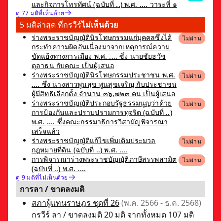
และกิจการโทรทัศน์ (ฉบับที่ ..) พ.ศ. .... วาระที่ ๑
ดู 77 มติที่เห็นด้วย
5 มติล่าสุด ที่กรวีร์
ไม่เห็นด้วย
ร่างพระราชบัญญัตินิรโทษกรรมแก่บุคคลซึ่งได้
ไม่ผ่าน
กระทำความผิดอันเนื่องมาจากเหตุการณ์ความ
ขัดแย้งทางการเมือง พ.ศ. .... ซึ่ง นายชัยธวัช
ตุลาธน กับคณะ เป็นผู้เสนอ
ร่างพระราชบัญญัตินิรโทษกรรมประชาชน พ.ศ.
ไม่ผ่าน
.... ซึ่ง นางสาวพูนสุข พูนสุขเจริญ กับประชาชน
ผู้มีสิทธิเลือกตั้ง จำนวน ๓๖,๗๒๓ คน เป็นผู้เสนอ
ร่างพระราชบัญญัติประกอบรัฐธรรมนูญว่าด้วย
ไม่ผ่าน
การป้องกันและปราบปรามการทุจริต (ฉบับที่ ..)
พ.ศ. .... ซึ่งคณะกรรมาธิการวิสามัญพิจารณา
เสร็จแล้ว
ร่างพระราชบัญญัติแก้ไขเพิ่มเติมประมวล
ไม่ผ่าน
กฎหมายที่ดิน (ฉบับที่ ..) พ.ศ. ....
การพิจารณาร่างพระราชบัญญัติภาษีสรรพสามิต
ไม่ผ่าน
(ฉบับที่ ..) พ.ศ. ....
ดู 9 มติที่ไม่เห็นด้วย
การลา / ขาดลงมติ
สภาผู้แทนราษฎร ชุดที่ 26
(พ.ค. 2566 - ธ.ค. 2568)
กรวีร์ ลา / ขาดลงมติ 20 มติ จากทั้งหมด 107 มติ