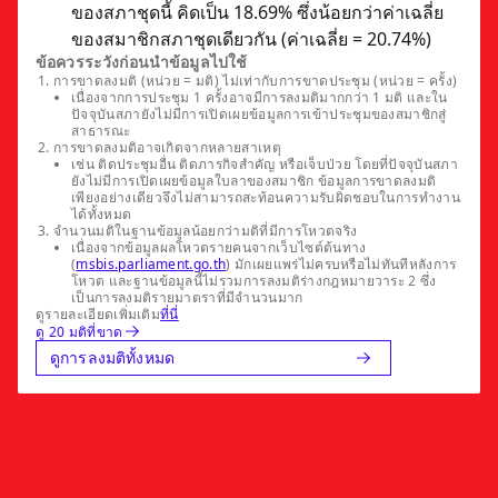
ของสภาชุดนี้ คิดเป็น 18.69% ซึ่งน้อยกว่าค่าเฉลี่ย
ของสมาชิกสภาชุดเดียวกัน (ค่าเฉลี่ย = 20.74%)
ข้อควรระวังก่อนนำข้อมูลไปใช้
การขาดลงมติ (หน่วย = มติ) ไม่เท่ากับการขาดประชุม (หน่วย = ครั้ง)
เนื่องจากการประชุม 1 ครั้งอาจมีการลงมติมากกว่า 1 มติ และใน
ปัจจุบันสภายังไม่มีการเปิดเผยข้อมูลการเข้าประชุมของสมาชิกสู่
สาธารณะ
การขาดลงมติอาจเกิดจากหลายสาเหตุ
เช่น ติดประชุมอื่น ติดภารกิจสำคัญ หรือเจ็บป่วย โดยที่ปัจจุบันสภา
ยังไม่มีการเปิดเผยข้อมูลใบลาของสมาชิก ข้อมูลการขาดลงมติ
เพียงอย่างเดียวจึงไม่สามารถสะท้อนความรับผิดชอบในการทำงาน
ได้ทั้งหมด
จำนวนมติในฐานข้อมูลน้อยกว่ามติที่มีการโหวตจริง
เนื่องจากข้อมูลผลโหวตรายคนจากเว็บไซต์ต้นทาง
(
msbis.parliament.go.th
) มักเผยแพร่ไม่ครบหรือไม่ทันทีหลังการ
โหวต และฐานข้อมูลนี้ไม่รวมการลงมติร่างกฎหมายวาระ 2 ซึ่ง
เป็นการลงมติรายมาตราที่มีจำนวนมาก
ดูรายละเอียดเพิ่มเติม
ที่นี่
ดู 20 มติที่ขาด
ดูการลงมติทั้งหมด