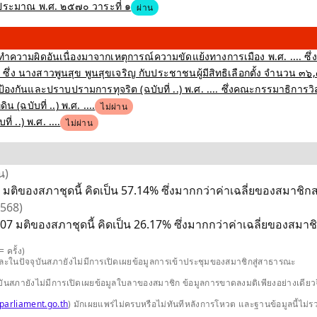
ระมาณ พ.ศ. ๒๕๗๐ วาระที่ ๑
ผ่าน
ำความผิดอันเนื่องมาจากเหตุการณ์ความขัดแย้งทางการเมือง พ.ศ. .... ซึ่
ึ่ง นางสาวพูนสุข พูนสุขเจริญ กับประชาชนผู้มีสิทธิเลือกตั้ง จำนวน ๓๖
งกันและปราบปรามการทุจริต (ฉบับที่ ..) พ.ศ. .... ซึ่งคณะกรรมาธิการว
(ฉบับที่ ..) พ.ศ. ....
ไม่ผ่าน
 ..) พ.ศ. ....
ไม่ผ่าน
น)
 มติของสภาชุดนี้ คิดเป็น 57.14% ซึ่งมากกว่าค่าเฉลี่ยของสมาชิกสภ
2568)
07 มติของสภาชุดนี้ คิดเป็น 26.17% ซึ่งมากกว่าค่าเฉลี่ยของสมาชิ
 ครั้ง)
และในปัจจุบันสภายังไม่มีการเปิดเผยข้อมูลการเข้าประชุมของสมาชิกสู่สาธารณะ
ปัจจุบันสภายังไม่มีการเปิดเผยข้อมูลใบลาของสมาชิก ข้อมูลการขาดลงมติเพียงอย่างเ
parliament.go.th
) มักเผยแพร่ไม่ครบหรือไม่ทันทีหลังการโหวต และฐานข้อมูลนี้ไม่