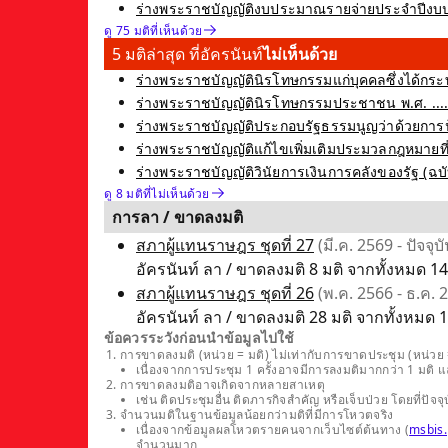
ร่างพระราชบัญญัติงบประมาณรายจ่ายประจำปีงบป
ดู 75 มติที่เห็นด้วย
5 มติล่าสุด ที่อัครนันท์
ไม่เห็นด้วย
ร่างพระราชบัญญัตินิรโทษกรรมแก่บุคคลซึ่งได้กระท
ร่างพระราชบัญญัตินิรโทษกรรมประชาชน พ.ศ. .... ซ
ร่างพระราชบัญญัติประกอบรัฐธรรมนูญว่าด้วยการป้อ
ร่างพระราชบัญญัติแก้ไขเพิ่มเติมประมวลกฎหมายที่ดิน 
ร่างพระราชบัญญัติวินัยการเงินการคลังของรัฐ (ฉบับที่
ดู 8 มติที่ไม่เห็นด้วย
การลา / ขาดลงมติ
สภาผู้แทนราษฎร ชุดที่ 27
(มี.ค. 2569 - ปัจจุบั
อัครนันท์ ลา / ขาดลงมติ 8 มติ จากทั้งหมด 14
สภาผู้แทนราษฎร ชุดที่ 26
(พ.ค. 2566 - ธ.ค. 
อัครนันท์ ลา / ขาดลงมติ 28 มติ จากทั้งหมด 1
ข้อควรระวังก่อนนำข้อมูลไปใช้
การขาดลงมติ (หน่วย = มติ) ไม่เท่ากับการขาดประชุม (หน่วย =
เนื่องจากการประชุม 1 ครั้งอาจมีการลงมติมากกว่า 1 มติ 
การขาดลงมติอาจเกิดจากหลายสาเหตุ
เช่น ติดประชุมอื่น ติดภารกิจสำคัญ หรือเจ็บป่วย โดยที่
จำนวนมติในฐานข้อมูลน้อยกว่ามติที่มีการโหวตจริง
เนื่องจากข้อมูลผลโหวตรายคนจากเว็บไซต์ต้นทาง (
msbis.
จำนวนมาก