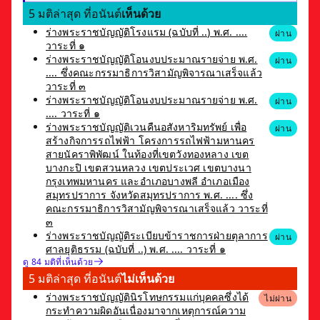
5 มติล่าสุด ที่อนันต์
เห็นด้วย
ร่างพระราชบัญญัติโรงแรม (ฉบับที่ ..) พ.ศ. ....
ผ่าน
วาระที่ ๑
ร่างพระราชบัญญัติโอนงบประมาณรายจ่าย พ.ศ.
ผ่าน
.... ซึ่งคณะกรรมาธิการวิสามัญพิจารณาเสร็จแล้ว
วาระที่ ๓
ร่างพระราชบัญญัติโอนงบประมาณรายจ่าย พ.ศ.
ผ่าน
.... วาระที่ ๑
ร่างพระราชบัญญัติเวนคืนอสังหาริมทรัพย์ เพื่อ
ผ่าน
สร้างกิจการรถไฟฟ้า โครงการรถไฟฟ้ามหานคร
สายนัคราพิพัฒน์ ในท้องที่เขตวังทองหลาง เขต
บางกะปิ เขตสวนหลวง เขตประเวศ เขตบางนา
กรุงเทพมหานคร และอำเภอบางพลี อำเภอเมือง
สมุทรปราการ จังหวัดสมุทรปราการ พ.ศ. .... ซึ่ง
คณะกรรมาธิการวิสามัญพิจารณาเสร็จแล้ว วาระที่
๓
ร่างพระราชบัญญัติระเบียบข้าราชการฝ่ายตุลาการ
ผ่าน
ศาลยุติธรรม (ฉบับที่ ..) พ.ศ. .... วาระที่ ๑
ดู 84 มติที่เห็นด้วย
5 มติล่าสุด ที่อนันต์
ไม่เห็นด้วย
ร่างพระราชบัญญัตินิรโทษกรรมแก่บุคคลซึ่งได้
ไม่ผ่าน
กระทำความผิดอันเนื่องมาจากเหตุการณ์ความ