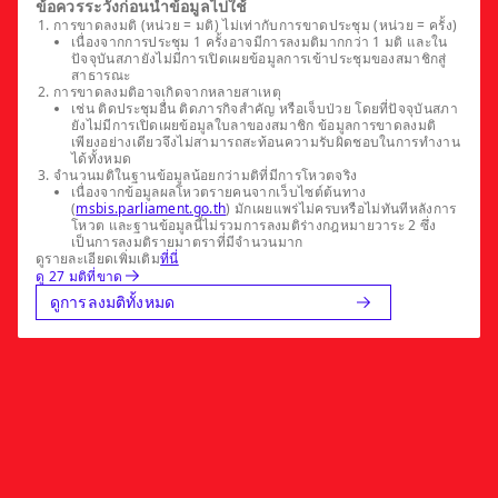
ข้อควรระวังก่อนนำข้อมูลไปใช้
การขาดลงมติ (หน่วย = มติ) ไม่เท่ากับการขาดประชุม (หน่วย = ครั้ง)
เนื่องจากการประชุม 1 ครั้งอาจมีการลงมติมากกว่า 1 มติ และใน
ปัจจุบันสภายังไม่มีการเปิดเผยข้อมูลการเข้าประชุมของสมาชิกสู่
สาธารณะ
การขาดลงมติอาจเกิดจากหลายสาเหตุ
เช่น ติดประชุมอื่น ติดภารกิจสำคัญ หรือเจ็บป่วย โดยที่ปัจจุบันสภา
ยังไม่มีการเปิดเผยข้อมูลใบลาของสมาชิก ข้อมูลการขาดลงมติ
เพียงอย่างเดียวจึงไม่สามารถสะท้อนความรับผิดชอบในการทำงาน
ได้ทั้งหมด
จำนวนมติในฐานข้อมูลน้อยกว่ามติที่มีการโหวตจริง
เนื่องจากข้อมูลผลโหวตรายคนจากเว็บไซต์ต้นทาง
(
msbis.parliament.go.th
) มักเผยแพร่ไม่ครบหรือไม่ทันทีหลังการ
โหวต และฐานข้อมูลนี้ไม่รวมการลงมติร่างกฎหมายวาระ 2 ซึ่ง
เป็นการลงมติรายมาตราที่มีจำนวนมาก
ดูรายละเอียดเพิ่มเติม
ที่นี่
ดู 27 มติที่ขาด
ดูการลงมติทั้งหมด