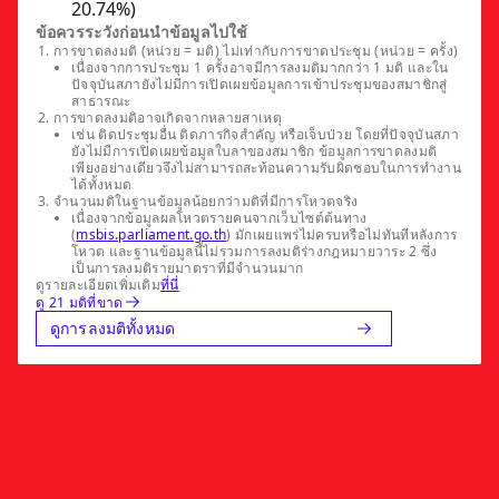
20.74%)
ข้อควรระวังก่อนนำข้อมูลไปใช้
การขาดลงมติ (หน่วย = มติ) ไม่เท่ากับการขาดประชุม (หน่วย = ครั้ง)
เนื่องจากการประชุม 1 ครั้งอาจมีการลงมติมากกว่า 1 มติ และใน
ปัจจุบันสภายังไม่มีการเปิดเผยข้อมูลการเข้าประชุมของสมาชิกสู่
สาธารณะ
การขาดลงมติอาจเกิดจากหลายสาเหตุ
เช่น ติดประชุมอื่น ติดภารกิจสำคัญ หรือเจ็บป่วย โดยที่ปัจจุบันสภา
ยังไม่มีการเปิดเผยข้อมูลใบลาของสมาชิก ข้อมูลการขาดลงมติ
เพียงอย่างเดียวจึงไม่สามารถสะท้อนความรับผิดชอบในการทำงาน
ได้ทั้งหมด
จำนวนมติในฐานข้อมูลน้อยกว่ามติที่มีการโหวตจริง
เนื่องจากข้อมูลผลโหวตรายคนจากเว็บไซต์ต้นทาง
(
msbis.parliament.go.th
) มักเผยแพร่ไม่ครบหรือไม่ทันทีหลังการ
โหวต และฐานข้อมูลนี้ไม่รวมการลงมติร่างกฎหมายวาระ 2 ซึ่ง
เป็นการลงมติรายมาตราที่มีจำนวนมาก
ดูรายละเอียดเพิ่มเติม
ที่นี่
ดู 21 มติที่ขาด
ดูการลงมติทั้งหมด