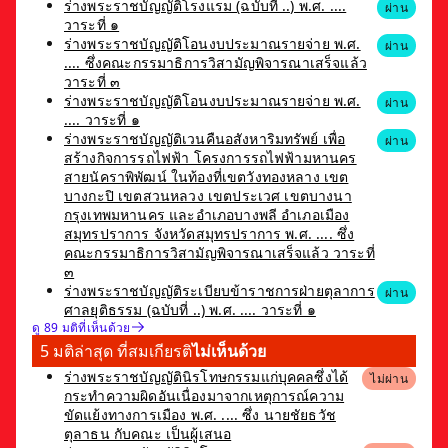
ร่างพระราชบัญญัติโรงแรม (ฉบับที่ ..) พ.ศ. ....
ผ่าน
วาระที่ ๑
ร่างพระราชบัญญัติโอนงบประมาณรายจ่าย พ.ศ.
ผ่าน
.... ซึ่งคณะกรรมาธิการวิสามัญพิจารณาเสร็จแล้ว
วาระที่ ๓
ร่างพระราชบัญญัติโอนงบประมาณรายจ่าย พ.ศ.
ผ่าน
.... วาระที่ ๑
ร่างพระราชบัญญัติเวนคืนอสังหาริมทรัพย์ เพื่อ
ผ่าน
สร้างกิจการรถไฟฟ้า โครงการรถไฟฟ้ามหานคร
สายนัคราพิพัฒน์ ในท้องที่เขตวังทองหลาง เขต
บางกะปิ เขตสวนหลวง เขตประเวศ เขตบางนา
กรุงเทพมหานคร และอำเภอบางพลี อำเภอเมือง
สมุทรปราการ จังหวัดสมุทรปราการ พ.ศ. .... ซึ่ง
คณะกรรมาธิการวิสามัญพิจารณาเสร็จแล้ว วาระที่
๓
ร่างพระราชบัญญัติระเบียบข้าราชการฝ่ายตุลาการ
ผ่าน
ศาลยุติธรรม (ฉบับที่ ..) พ.ศ. .... วาระที่ ๑
ดู 89 มติที่เห็นด้วย
5 มติล่าสุด ที่สมเกียรติ
ไม่เห็นด้วย
ร่างพระราชบัญญัตินิรโทษกรรมแก่บุคคลซึ่งได้
ไม่ผ่าน
กระทำความผิดอันเนื่องมาจากเหตุการณ์ความ
ขัดแย้งทางการเมือง พ.ศ. .... ซึ่ง นายชัยธวัช
ตุลาธน กับคณะ เป็นผู้เสนอ