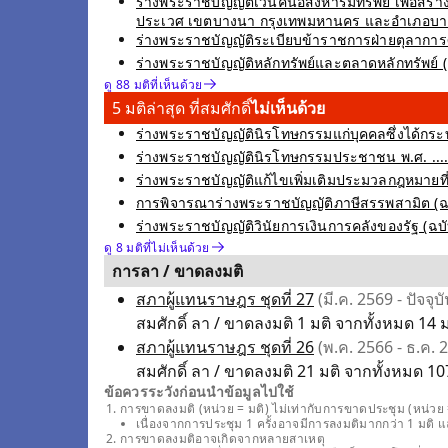
ร่างพระราชบัญญัติเวนคืนอสังหาริมทรัพย์ เพื่อ
ประเวศ เขตบางนา กรุงเทพมหานคร และอำเภอบางพลี
ร่างพระราชบัญญัติระเบียบข้าราชการฝ่ายตุลาการศาลย
ร่างพระราชบัญญัติหลักทรัพย์และตลาดหลักทรัพย์ (ฉบับ
ดู 88 มติที่เห็นด้วย
5 มติล่าสุด ที่สมศักดิ์
ไม่เห็นด้วย
ร่างพระราชบัญญัตินิรโทษกรรมแก่บุคคลซึ่งได้กระท
ร่างพระราชบัญญัตินิรโทษกรรมประชาชน พ.ศ. .... ซ
ร่างพระราชบัญญัติแก้ไขเพิ่มเติมประมวลกฎหมายที่ดิน 
การพิจารณาร่างพระราชบัญญัติภาษีสรรพสามิต (ฉบับที
ร่างพระราชบัญญัติวินัยการเงินการคลังของรัฐ (ฉบับที่
ดู 8 มติที่ไม่เห็นด้วย
การลา / ขาดลงมติ
สภาผู้แทนราษฎร ชุดที่ 27
(มี.ค. 2569 - ปัจจุบั
สมศักดิ์ ลา / ขาดลงมติ 1 มติ จากทั้งหมด 14 ม
สภาผู้แทนราษฎร ชุดที่ 26
(พ.ค. 2566 - ธ.ค. 
สมศักดิ์ ลา / ขาดลงมติ 21 มติ จากทั้งหมด 10
ข้อควรระวังก่อนนำข้อมูลไปใช้
การขาดลงมติ (หน่วย = มติ) ไม่เท่ากับการขาดประชุม (หน่วย =
เนื่องจากการประชุม 1 ครั้งอาจมีการลงมติมากกว่า 1 มติ 
การขาดลงมติอาจเกิดจากหลายสาเหตุ