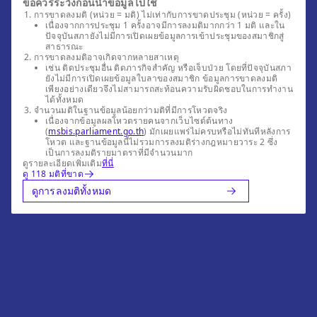
ข้อควรระวังก่อนนำข้อมูลไปใช้
การขาดลงมติ (หน่วย = มติ) ไม่เท่ากับการขาดประชุม (หน่วย = ครั้ง)
เนื่องจากการประชุม 1 ครั้งอาจมีการลงมติมากกว่า 1 มติ และใน
ปัจจุบันสภายังไม่มีการเปิดเผยข้อมูลการเข้าประชุมของสมาชิกสู่
สาธารณะ
การขาดลงมติอาจเกิดจากหลายสาเหตุ
เช่น ติดประชุมอื่น ติดภารกิจสำคัญ หรือเจ็บป่วย โดยที่ปัจจุบันสภา
ยังไม่มีการเปิดเผยข้อมูลใบลาของสมาชิก ข้อมูลการขาดลงมติ
เพียงอย่างเดียวจึงไม่สามารถสะท้อนความรับผิดชอบในการทำงาน
ได้ทั้งหมด
จำนวนมติในฐานข้อมูลน้อยกว่ามติที่มีการโหวตจริง
เนื่องจากข้อมูลผลโหวตรายคนจากเว็บไซต์ต้นทาง
(
msbis.parliament.go.th
) มักเผยแพร่ไม่ครบหรือไม่ทันทีหลังการ
โหวต และฐานข้อมูลนี้ไม่รวมการลงมติร่างกฎหมายวาระ 2 ซึ่ง
เป็นการลงมติรายมาตราที่มีจำนวนมาก
ดูรายละเอียดเพิ่มเติม
ที่นี่
ดู 118 มติที่ขาด
ดูการลงมติทั้งหมด