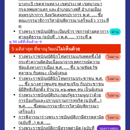
บางกะปิ เขตสวนหลวง เขตประเวศ เขตบางนา
กรุงเทพมหานคร และอำเภอบางพลี อำเภอเมือง
สมุทรปราการ จังหวัดสมุทรปราการ พ.ศ. .... ซึ่ง
คณะกรรมาธิการวิสามัญพิจารณาเสร็จแล้ว วาระที่
๓
ร่างพระราชบัญญัติระเบียบข้าราชการฝ่ายตุลาการ
ผ่าน
ศาลยุติธรรม (ฉบับที่ ..) พ.ศ. .... วาระที่ ๑
ดู 94 มติที่เห็นด้วย
5 มติล่าสุด ที่พาณุวัฒณ์
ไม่เห็นด้วย
ร่างพระราชบัญญัตินิรโทษกรรมแก่บุคคลซึ่งได้
ไม่ผ่าน
กระทำความผิดอันเนื่องมาจากเหตุการณ์ความ
ขัดแย้งทางการเมือง พ.ศ. .... ซึ่ง นายชัยธวัช
ตุลาธน กับคณะ เป็นผู้เสนอ
ร่างพระราชบัญญัตินิรโทษกรรมประชาชน พ.ศ.
ไม่ผ่าน
.... ซึ่ง นางสาวพูนสุข พูนสุขเจริญ กับประชาชน
ผู้มีสิทธิเลือกตั้ง จำนวน ๓๖,๗๒๓ คน เป็นผู้เสนอ
ร่างพระราชบัญญัติประกอบรัฐธรรมนูญว่าด้วย
ไม่ผ่าน
การป้องกันและปราบปรามการทุจริต (ฉบับที่ ..)
พ.ศ. .... ซึ่งคณะกรรมาธิการวิสามัญพิจารณา
เสร็จแล้ว
การพิจารณาร่างพระราชบัญญัติภาษีสรรพสามิต
ไม่ผ่าน
(ฉบับที่ ..) พ.ศ. ....
ร่างพระราชบัญญัติภาษีสรรพสามิต (ฉบับที่
รอตรวจสอบ