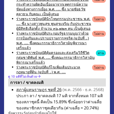
กระทำความผิดอันเนื่องมาจากเหตุการณ์ความ
ขัดแย้งทางการเมือง พ.ศ. .... ซึ่ง นายชัยธวัช
ตุลาธน กับคณะ เป็นผู้เสนอ
ร่างพระราชบัญญัตินิรโทษกรรมประชาชน พ.ศ.
ไม่ผ่าน
.... ซึ่ง นางสาวพูนสุข พูนสุขเจริญ กับประชาชน
ผู้มีสิทธิเลือกตั้ง จำนวน ๓๖,๗๒๓ คน เป็นผู้เสนอ
ร่างพระราชบัญญัติประกอบรัฐธรรมนูญว่าด้วย
ไม่ผ่าน
การป้องกันและปราบปรามการทุจริต (ฉบับที่ ..)
พ.ศ. .... ซึ่งคณะกรรมาธิการวิสามัญพิจารณา
เสร็จแล้ว
ร่างพระราชบัญญัติคุ้มครองและส่งเสริมวิถีชีวิต
ผ่าน
กลุ่มชาติพันธุ์ พ.ศ. .... ซึ่งคณะกรรมาธิการวิสามัญ
พิจารณาเสร็จแล้ว
ร่างพระราชบัญญัติแก้ไขเพิ่มเติมประมวล
ไม่ผ่าน
กฎหมายที่ดิน (ฉบับที่ ..) พ.ศ. ....
ดู 10 มติที่ไม่เห็นด้วย
การลา / ขาดลงมติ
สภาผู้แทนราษฎร ชุดที่ 26
(พ.ค. 2566 - ธ.ค. 2568)
ประภา ลา / ขาดลงมติ 17 มติ จากทั้งหมด 107 มติ
ของสภาชุดนี้ คิดเป็น 15.89% ซึ่งน้อยกว่าค่าเฉลี่ย
ของสมาชิกสภาชุดเดียวกัน (ค่าเฉลี่ย = 20.74%)
ข้อควรระวังก่อนนำข้อมูลไปใช้