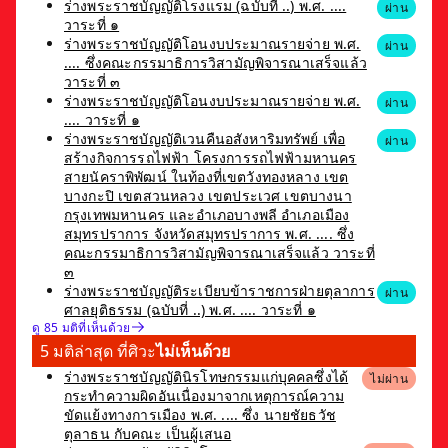
ร่างพระราชบัญญัติโรงแรม (ฉบับที่ ..) พ.ศ. ....
ผ่าน
วาระที่ ๑
ร่างพระราชบัญญัติโอนงบประมาณรายจ่าย พ.ศ.
ผ่าน
.... ซึ่งคณะกรรมาธิการวิสามัญพิจารณาเสร็จแล้ว
วาระที่ ๓
ร่างพระราชบัญญัติโอนงบประมาณรายจ่าย พ.ศ.
ผ่าน
.... วาระที่ ๑
ร่างพระราชบัญญัติเวนคืนอสังหาริมทรัพย์ เพื่อ
ผ่าน
สร้างกิจการรถไฟฟ้า โครงการรถไฟฟ้ามหานคร
สายนัคราพิพัฒน์ ในท้องที่เขตวังทองหลาง เขต
บางกะปิ เขตสวนหลวง เขตประเวศ เขตบางนา
กรุงเทพมหานคร และอำเภอบางพลี อำเภอเมือง
สมุทรปราการ จังหวัดสมุทรปราการ พ.ศ. .... ซึ่ง
คณะกรรมาธิการวิสามัญพิจารณาเสร็จแล้ว วาระที่
๓
ร่างพระราชบัญญัติระเบียบข้าราชการฝ่ายตุลาการ
ผ่าน
ศาลยุติธรรม (ฉบับที่ ..) พ.ศ. .... วาระที่ ๑
ดู 85 มติที่เห็นด้วย
5 มติล่าสุด ที่ศิวะ
ไม่เห็นด้วย
ร่างพระราชบัญญัตินิรโทษกรรมแก่บุคคลซึ่งได้
ไม่ผ่าน
กระทำความผิดอันเนื่องมาจากเหตุการณ์ความ
ขัดแย้งทางการเมือง พ.ศ. .... ซึ่ง นายชัยธวัช
ตุลาธน กับคณะ เป็นผู้เสนอ