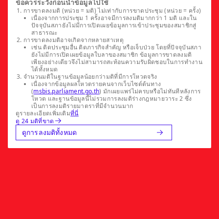
ข้อควรระวังก่อนนำข้อมูลไปใช้
การขาดลงมติ (หน่วย = มติ) ไม่เท่ากับการขาดประชุม (หน่วย = ครั้ง)
เนื่องจากการประชุม 1 ครั้งอาจมีการลงมติมากกว่า 1 มติ และใน
ปัจจุบันสภายังไม่มีการเปิดเผยข้อมูลการเข้าประชุมของสมาชิกสู่
สาธารณะ
การขาดลงมติอาจเกิดจากหลายสาเหตุ
เช่น ติดประชุมอื่น ติดภารกิจสำคัญ หรือเจ็บป่วย โดยที่ปัจจุบันสภา
ยังไม่มีการเปิดเผยข้อมูลใบลาของสมาชิก ข้อมูลการขาดลงมติ
เพียงอย่างเดียวจึงไม่สามารถสะท้อนความรับผิดชอบในการทำงาน
ได้ทั้งหมด
จำนวนมติในฐานข้อมูลน้อยกว่ามติที่มีการโหวตจริง
เนื่องจากข้อมูลผลโหวตรายคนจากเว็บไซต์ต้นทาง
(
msbis.parliament.go.th
) มักเผยแพร่ไม่ครบหรือไม่ทันทีหลังการ
โหวต และฐานข้อมูลนี้ไม่รวมการลงมติร่างกฎหมายวาระ 2 ซึ่ง
เป็นการลงมติรายมาตราที่มีจำนวนมาก
ดูรายละเอียดเพิ่มเติม
ที่นี่
ดู 24 มติที่ขาด
ดูการลงมติทั้งหมด