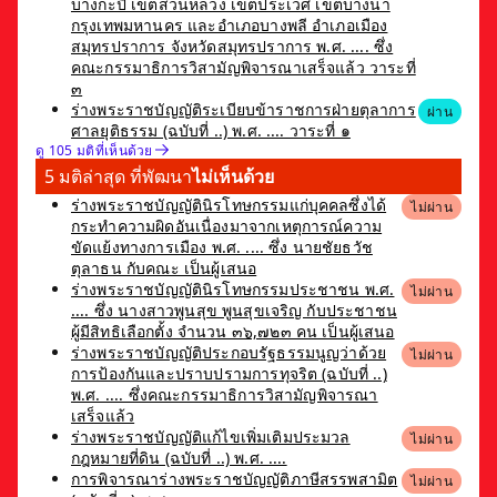
บางกะปิ เขตสวนหลวง เขตประเวศ เขตบางนา
กรุงเทพมหานคร และอำเภอบางพลี อำเภอเมือง
สมุทรปราการ จังหวัดสมุทรปราการ พ.ศ. .... ซึ่ง
คณะกรรมาธิการวิสามัญพิจารณาเสร็จแล้ว วาระที่
๓
ร่างพระราชบัญญัติระเบียบข้าราชการฝ่ายตุลาการ
ผ่าน
ศาลยุติธรรม (ฉบับที่ ..) พ.ศ. .... วาระที่ ๑
ดู 105 มติที่เห็นด้วย
5 มติล่าสุด ที่พัฒนา
ไม่เห็นด้วย
ร่างพระราชบัญญัตินิรโทษกรรมแก่บุคคลซึ่งได้
ไม่ผ่าน
กระทำความผิดอันเนื่องมาจากเหตุการณ์ความ
ขัดแย้งทางการเมือง พ.ศ. .... ซึ่ง นายชัยธวัช
ตุลาธน กับคณะ เป็นผู้เสนอ
ร่างพระราชบัญญัตินิรโทษกรรมประชาชน พ.ศ.
ไม่ผ่าน
.... ซึ่ง นางสาวพูนสุข พูนสุขเจริญ กับประชาชน
ผู้มีสิทธิเลือกตั้ง จำนวน ๓๖,๗๒๓ คน เป็นผู้เสนอ
ร่างพระราชบัญญัติประกอบรัฐธรรมนูญว่าด้วย
ไม่ผ่าน
การป้องกันและปราบปรามการทุจริต (ฉบับที่ ..)
พ.ศ. .... ซึ่งคณะกรรมาธิการวิสามัญพิจารณา
เสร็จแล้ว
ร่างพระราชบัญญัติแก้ไขเพิ่มเติมประมวล
ไม่ผ่าน
กฎหมายที่ดิน (ฉบับที่ ..) พ.ศ. ....
การพิจารณาร่างพระราชบัญญัติภาษีสรรพสามิต
ไม่ผ่าน