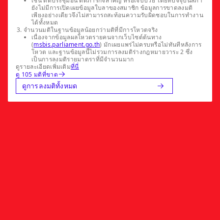
เช่น ติดประชุมอื่น ติดภารกิจสำคัญ หรือเจ็บป่วย โดยที่ปัจจุบันสภา
ยังไม่มีการเปิดเผยข้อมูลใบลาของสมาชิก ข้อมูลการขาดลงมติ
เพียงอย่างเดียวจึงไม่สามารถสะท้อนความรับผิดชอบในการทำงาน
ได้ทั้งหมด
จำนวนมติในฐานข้อมูลน้อยกว่ามติที่มีการโหวตจริง
เนื่องจากข้อมูลผลโหวตรายคนจากเว็บไซต์ต้นทาง
(
msbis.parliament.go.th
) มักเผยแพร่ไม่ครบหรือไม่ทันทีหลังการ
โหวต และฐานข้อมูลนี้ไม่รวมการลงมติร่างกฎหมายวาระ 2 ซึ่ง
เป็นการลงมติรายมาตราที่มีจำนวนมาก
ดูรายละเอียดเพิ่มเติม
ที่นี่
ดู 105 มติที่ขาด
ดูการลงมติทั้งหมด