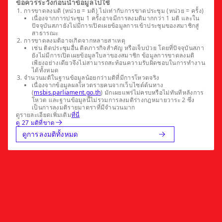
ข้อควรระวังก่อนนำข้อมูลไปใช้
การขาดลงมติ (หน่วย = มติ) ไม่เท่ากับการขาดประชุม (หน่วย = ครั้ง)
เนื่องจากการประชุม 1 ครั้งอาจมีการลงมติมากกว่า 1 มติ และใน
ปัจจุบันสภายังไม่มีการเปิดเผยข้อมูลการเข้าประชุมของสมาชิกสู่
สาธารณะ
การขาดลงมติอาจเกิดจากหลายสาเหตุ
เช่น ติดประชุมอื่น ติดภารกิจสำคัญ หรือเจ็บป่วย โดยที่ปัจจุบันสภา
ยังไม่มีการเปิดเผยข้อมูลใบลาของสมาชิก ข้อมูลการขาดลงมติ
เพียงอย่างเดียวจึงไม่สามารถสะท้อนความรับผิดชอบในการทำงาน
ได้ทั้งหมด
จำนวนมติในฐานข้อมูลน้อยกว่ามติที่มีการโหวตจริง
เนื่องจากข้อมูลผลโหวตรายคนจากเว็บไซต์ต้นทาง
(
msbis.parliament.go.th
) มักเผยแพร่ไม่ครบหรือไม่ทันทีหลังการ
โหวต และฐานข้อมูลนี้ไม่รวมการลงมติร่างกฎหมายวาระ 2 ซึ่ง
เป็นการลงมติรายมาตราที่มีจำนวนมาก
ดูรายละเอียดเพิ่มเติม
ที่นี่
ดู 27 มติที่ขาด
ดูการลงมติทั้งหมด