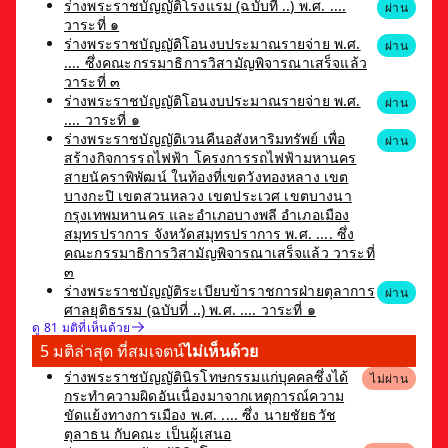
ร่างพระราชบัญญัติโรงแรม (ฉบับที่ ..) พ.ศ. ....
ผ่าน
วาระที่ ๑
ร่างพระราชบัญญัติโอนงบประมาณรายจ่าย พ.ศ.
ผ่าน
.... ซึ่งคณะกรรมาธิการวิสามัญพิจารณาเสร็จแล้ว
วาระที่ ๓
ร่างพระราชบัญญัติโอนงบประมาณรายจ่าย พ.ศ.
ผ่าน
.... วาระที่ ๑
ร่างพระราชบัญญัติเวนคืนอสังหาริมทรัพย์ เพื่อ
ผ่าน
สร้างกิจการรถไฟฟ้า โครงการรถไฟฟ้ามหานคร
สายนัคราพิพัฒน์ ในท้องที่เขตวังทองหลาง เขต
บางกะปิ เขตสวนหลวง เขตประเวศ เขตบางนา
กรุงเทพมหานคร และอำเภอบางพลี อำเภอเมือง
สมุทรปราการ จังหวัดสมุทรปราการ พ.ศ. .... ซึ่ง
คณะกรรมาธิการวิสามัญพิจารณาเสร็จแล้ว วาระที่
๓
ร่างพระราชบัญญัติระเบียบข้าราชการฝ่ายตุลาการ
ผ่าน
ศาลยุติธรรม (ฉบับที่ ..) พ.ศ. .... วาระที่ ๑
ดู 81 มติที่เห็นด้วย
5 มติล่าสุด ที่สมเจตน์
ไม่เห็นด้วย
ร่างพระราชบัญญัตินิรโทษกรรมแก่บุคคลซึ่งได้
ไม่ผ่าน
กระทำความผิดอันเนื่องมาจากเหตุการณ์ความ
ขัดแย้งทางการเมือง พ.ศ. .... ซึ่ง นายชัยธวัช
ตุลาธน กับคณะ เป็นผู้เสนอ