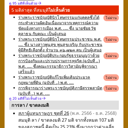
ดู 95 มติที่เห็นด้วย
5 มติล่าสุด ที่สมมุติ
ไม่เห็นด้วย
ร่างพระราชบัญญัตินิรโทษกรรมแก่บุคคลซึ่งได้
ไม่ผ่าน
กระทำความผิดอันเนื่องมาจากเหตุการณ์ความ
ขัดแย้งทางการเมือง พ.ศ. .... ซึ่ง นายชัยธวัช
ตุลาธน กับคณะ เป็นผู้เสนอ
ร่างพระราชบัญญัตินิรโทษกรรมประชาชน พ.ศ.
ไม่ผ่าน
.... ซึ่ง นางสาวพูนสุข พูนสุขเจริญ กับประชาชน
ผู้มีสิทธิเลือกตั้ง จำนวน ๓๖,๗๒๓ คน เป็นผู้เสนอ
ร่างพระราชบัญญัติประกอบรัฐธรรมนูญว่าด้วย
ไม่ผ่าน
การป้องกันและปราบปรามการทุจริต (ฉบับที่ ..)
พ.ศ. .... ซึ่งคณะกรรมาธิการวิสามัญพิจารณา
เสร็จแล้ว
ร่างพระราชบัญญัติแก้ไขเพิ่มเติมประมวล
ไม่ผ่าน
กฎหมายที่ดิน (ฉบับที่ ..) พ.ศ. ....
การพิจารณาร่างพระราชบัญญัติภาษีสรรพสามิต
ไม่ผ่าน
(ฉบับที่ ..) พ.ศ. ....
ดู 20 มติที่ไม่เห็นด้วย
การลา / ขาดลงมติ
สภาผู้แทนราษฎร ชุดที่ 26
(พ.ค. 2566 - ธ.ค. 2568)
สมมุติ ลา / ขาดลงมติ 27 มติ จากทั้งหมด 107 มติ
ของสภาชุดนี้ คิดเป็น 25.23% ซึ่งมากกว่าค่าเฉลี่ย