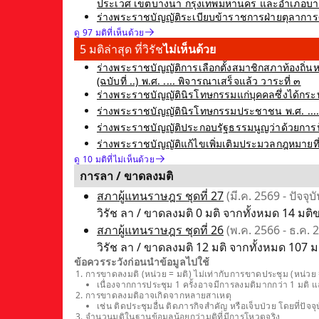
ประเวศ เขตบางนา กรุงเทพมหานคร และอำเภอบางพลี
ร่างพระราชบัญญัติระเบียบข้าราชการฝ่ายตุลาการศาลย
ดู 97 มติที่เห็นด้วย
5 มติล่าสุด ที่วิรัช
ไม่เห็นด้วย
ร่างพระราชบัญญัติการเลือกตั้งสมาชิกสภาท้องถิ่นหร
(ฉบับที่ ..) พ.ศ. .... พิจารณาเสร็จแล้ว วาระที่ ๓
ร่างพระราชบัญญัตินิรโทษกรรมแก่บุคคลซึ่งได้กระท
ร่างพระราชบัญญัตินิรโทษกรรมประชาชน พ.ศ. .... ซ
ร่างพระราชบัญญัติประกอบรัฐธรรมนูญว่าด้วยการป้อ
ร่างพระราชบัญญัติแก้ไขเพิ่มเติมประมวลกฎหมายที่ดิน 
ดู 10 มติที่ไม่เห็นด้วย
การลา / ขาดลงมติ
สภาผู้แทนราษฎร ชุดที่ 27
(มี.ค. 2569 - ปัจจุบั
วิรัช ลา / ขาดลงมติ 0 มติ จากทั้งหมด 14 มติข
สภาผู้แทนราษฎร ชุดที่ 26
(พ.ค. 2566 - ธ.ค. 
วิรัช ลา / ขาดลงมติ 12 มติ จากทั้งหมด 107 ม
ข้อควรระวังก่อนนำข้อมูลไปใช้
การขาดลงมติ (หน่วย = มติ) ไม่เท่ากับการขาดประชุม (หน่วย =
เนื่องจากการประชุม 1 ครั้งอาจมีการลงมติมากกว่า 1 มติ 
การขาดลงมติอาจเกิดจากหลายสาเหตุ
เช่น ติดประชุมอื่น ติดภารกิจสำคัญ หรือเจ็บป่วย โดยที่
จำนวนมติในฐานข้อมูลน้อยกว่ามติที่มีการโหวตจริง