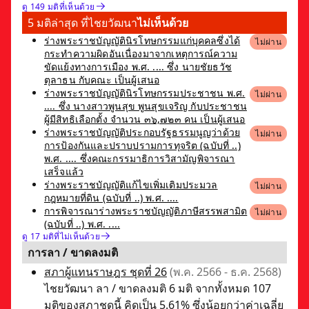
ดู 149 มติที่เห็นด้วย
5 มติล่าสุด ที่ไชยวัฒนา
ไม่เห็นด้วย
ร่างพระราชบัญญัตินิรโทษกรรมแก่บุคคลซึ่งได้
ไม่ผ่าน
กระทำความผิดอันเนื่องมาจากเหตุการณ์ความ
ขัดแย้งทางการเมือง พ.ศ. .... ซึ่ง นายชัยธวัช
ตุลาธน กับคณะ เป็นผู้เสนอ
ร่างพระราชบัญญัตินิรโทษกรรมประชาชน พ.ศ.
ไม่ผ่าน
.... ซึ่ง นางสาวพูนสุข พูนสุขเจริญ กับประชาชน
ผู้มีสิทธิเลือกตั้ง จำนวน ๓๖,๗๒๓ คน เป็นผู้เสนอ
ร่างพระราชบัญญัติประกอบรัฐธรรมนูญว่าด้วย
ไม่ผ่าน
การป้องกันและปราบปรามการทุจริต (ฉบับที่ ..)
พ.ศ. .... ซึ่งคณะกรรมาธิการวิสามัญพิจารณา
เสร็จแล้ว
ร่างพระราชบัญญัติแก้ไขเพิ่มเติมประมวล
ไม่ผ่าน
กฎหมายที่ดิน (ฉบับที่ ..) พ.ศ. ....
การพิจารณาร่างพระราชบัญญัติภาษีสรรพสามิต
ไม่ผ่าน
(ฉบับที่ ..) พ.ศ. ....
ดู 17 มติที่ไม่เห็นด้วย
การลา / ขาดลงมติ
สภาผู้แทนราษฎร ชุดที่ 26
(พ.ค. 2566 - ธ.ค. 2568)
ไชยวัฒนา ลา / ขาดลงมติ 6 มติ จากทั้งหมด 107
มติของสภาชุดนี้ คิดเป็น 5.61% ซึ่งน้อยกว่าค่าเฉลี่ย