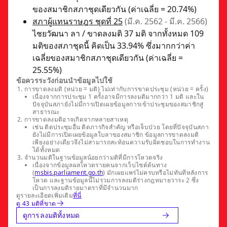
ของสมาชิกสภาชุดเดียวกัน (ค่าเฉลี่ย = 20.74%)
สภาผู้แทนราษฎร ชุดที่ 25
(มี.ค. 2562 - มี.ค. 2566)
ไชยวัฒนา ลา / ขาดลงมติ 37 มติ จากทั้งหมด 109
มติของสภาชุดนี้ คิดเป็น 33.94% ซึ่งมากกว่าค่า
เฉลี่ยของสมาชิกสภาชุดเดียวกัน (ค่าเฉลี่ย =
25.55%)
ข้อควรระวังก่อนนำข้อมูลไปใช้
การขาดลงมติ (หน่วย = มติ) ไม่เท่ากับการขาดประชุม (หน่วย = ครั้ง)
เนื่องจากการประชุม 1 ครั้งอาจมีการลงมติมากกว่า 1 มติ และใน
ปัจจุบันสภายังไม่มีการเปิดเผยข้อมูลการเข้าประชุมของสมาชิกสู่
สาธารณะ
การขาดลงมติอาจเกิดจากหลายสาเหตุ
เช่น ติดประชุมอื่น ติดภารกิจสำคัญ หรือเจ็บป่วย โดยที่ปัจจุบันสภา
ยังไม่มีการเปิดเผยข้อมูลใบลาของสมาชิก ข้อมูลการขาดลงมติ
เพียงอย่างเดียวจึงไม่สามารถสะท้อนความรับผิดชอบในการทำงาน
ได้ทั้งหมด
จำนวนมติในฐานข้อมูลน้อยกว่ามติที่มีการโหวตจริง
เนื่องจากข้อมูลผลโหวตรายคนจากเว็บไซต์ต้นทาง
(
msbis.parliament.go.th
) มักเผยแพร่ไม่ครบหรือไม่ทันทีหลังการ
โหวต และฐานข้อมูลนี้ไม่รวมการลงมติร่างกฎหมายวาระ 2 ซึ่ง
เป็นการลงมติรายมาตราที่มีจำนวนมาก
ดูรายละเอียดเพิ่มเติม
ที่นี่
ดู 43 มติที่ขาด
ดูการลงมติทั้งหมด