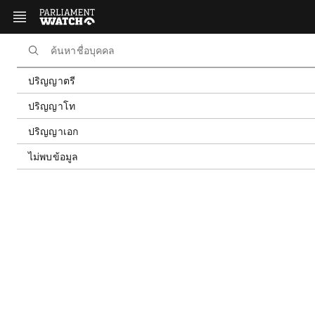
หน้าหลัก
นักการเมือง
คณะรัฐมนตรี คณะที่ 64
รายชื่อสมาชิก
รายชื่อคณะรัฐมนตรี คณะที่ 64
ชุดที
ปริญญาตรี
ปริญญาโท
ดาวน์โหลดข้อมูล
รายชื่อสมาชิก
ปริญญาเอก
ไม่พบข้อมูล
แบ่งตาม
พรรค
เพศสภาพ
รุ่นอายุ
การศึกษา
ปริญญาตรี
4 คน
รมช.กระทรวงศึกษาธิการ
รมต.กระทรวงมหาดไทย