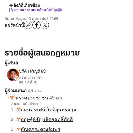
ลิงก์ที่เกี่ยวข้อง
ระบบสารสนเทศด้านนิติบัญญัติ
อัปเดตข้อมูล: 13 กุมภาพันธ์ 2569
แชร์หน้านี้
รายชื่อผู้เสนอกฎหมาย
ผู้เสนอ
ปรีติ เจริญศิลป์
พรรคประชาชน
สส. ชุดที่ 26
ผู้ร่วมเสนอ
49 คน
พรรคประชาชน
49 คน
เรียงตามตัวอักษร
กมนทรรศน์ กิตติสุนทรสกุล
1
กฤษฐ์หิรัญ เลิศอุฤทธิ์ภักดี
2
กัณตภณ ดวงอัมพร
3