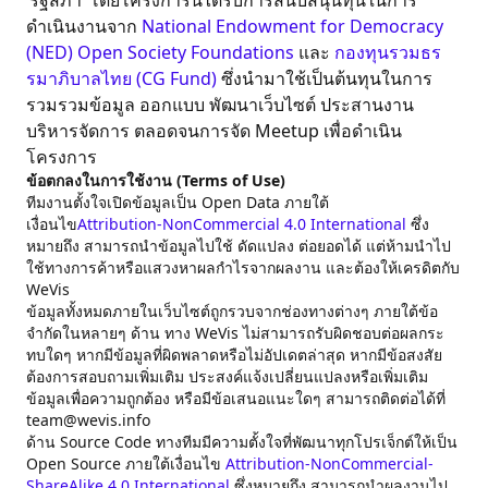
‘รัฐสภา’ โดยโครงการนี้ได้รับการสนับสนุนทุนในการ
ดำเนินงานจาก
National Endowment for Democracy
(NED)
Open Society Foundations
และ
กองทุนรวมธร
รมาภิบาลไทย (CG Fund)
ซึ่งนำมาใช้เป็นต้นทุนในการ
รวมรวมข้อมูล ออกแบบ พัฒนาเว็บไซต์ ประสานงาน
บริหารจัดการ ตลอดจนการจัด Meetup เพื่อดำเนิน
โครงการ
ข้อตกลงในการใช้งาน (Terms of Use)
ทีมงานตั้งใจเปิดข้อมูลเป็น Open Data ภายใต้
เงื่อนไข
Attribution-NonCommercial 4.0 International
ซึ่ง
หมายถึง สามารถนำข้อมูลไปใช้ ดัดแปลง ต่อยอดได้ แต่ห้ามนำไป
ใช้ทางการค้าหรือแสวงหาผลกำไรจากผลงาน และต้องให้เครดิตกับ
WeVis
ข้อมูลทั้งหมดภายในเว็บไซต์ถูกรวบจากช่องทางต่างๆ ภายใต้ข้อ
จำกัดในหลายๆ ด้าน ทาง WeVis ไม่สามารถรับผิดชอบต่อผลกระ
ทบใดๆ หากมีข้อมูลที่ผิดพลาดหรือไม่อัปเดตล่าสุด หากมีข้อสงสัย
ต้องการสอบถามเพิ่มเติม ประสงค์แจ้งเปลี่ยนแปลงหรือเพิ่มเติม
ข้อมูลเพื่อความถูกต้อง หรือมีข้อเสนอแนะใดๆ สามารถติดต่อได้ที่
team@wevis.info
ด้าน Source Code ทางทีมมีความตั้งใจที่พัฒนาทุกโปรเจ็กต์ให้เป็น
Open Source ภายใต้เงื่อนไข
Attribution-NonCommercial-
ShareAlike 4.0 International
ซึ่งหมายถึง สามารถนำผลงานไป