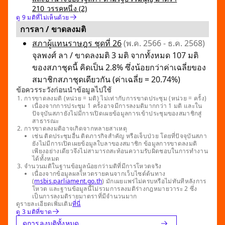
210 วรรคหนึ่ง (2)
ดู 9 มติที่ไม่เห็นด้วย
การลา / ขาดลงมติ
สภาผู้แทนราษฎร ชุดที่ 26
(พ.ค. 2566 - ธ.ค. 2568)
จุลพงศ์ ลา / ขาดลงมติ 3 มติ จากทั้งหมด 107 มติ
ของสภาชุดนี้ คิดเป็น 2.8% ซึ่งน้อยกว่าค่าเฉลี่ยของ
สมาชิกสภาชุดเดียวกัน (ค่าเฉลี่ย = 20.74%)
ข้อควรระวังก่อนนำข้อมูลไปใช้
การขาดลงมติ (หน่วย = มติ) ไม่เท่ากับการขาดประชุม (หน่วย = ครั้ง)
เนื่องจากการประชุม 1 ครั้งอาจมีการลงมติมากกว่า 1 มติ และใน
ปัจจุบันสภายังไม่มีการเปิดเผยข้อมูลการเข้าประชุมของสมาชิกสู่
สาธารณะ
การขาดลงมติอาจเกิดจากหลายสาเหตุ
เช่น ติดประชุมอื่น ติดภารกิจสำคัญ หรือเจ็บป่วย โดยที่ปัจจุบันสภา
ยังไม่มีการเปิดเผยข้อมูลใบลาของสมาชิก ข้อมูลการขาดลงมติ
เพียงอย่างเดียวจึงไม่สามารถสะท้อนความรับผิดชอบในการทำงาน
ได้ทั้งหมด
จำนวนมติในฐานข้อมูลน้อยกว่ามติที่มีการโหวตจริง
เนื่องจากข้อมูลผลโหวตรายคนจากเว็บไซต์ต้นทาง
(
msbis.parliament.go.th
) มักเผยแพร่ไม่ครบหรือไม่ทันทีหลังการ
โหวต และฐานข้อมูลนี้ไม่รวมการลงมติร่างกฎหมายวาระ 2 ซึ่ง
เป็นการลงมติรายมาตราที่มีจำนวนมาก
ดูรายละเอียดเพิ่มเติม
ที่นี่
ดู 3 มติที่ขาด
ดูการลงมติทั้งหมด