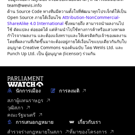
team@wevis.info
ด้าน Source Code ทางทีมมีความตั้งใจที่พัฒนาทุกโปรเจ็กต์ให้เป็น
Open Source ภายใต้เงื่อนไข
Attribution-NonCommercial-
ShareAlike 4.0 International
ซึ่งหมายถึง สามารถนำผลงานไป
ใช้ ดัดแปลง ต่อยอดได้ แต่ห้ามนำไปใช้ทางการค้าหรือแสวงหาผล
กำไรจากผลงาน และต้องแจ้งทราบและให้เครดิตกับเจ้าของผลงาน
โดยที่ผลงานที่เกิดขึ้นมาจะต้องอยู่ภายใต้เงื่อนไขแบบเดียวกันกับใบ
อนุญาต Creative Commons ของต้นฉบับ โดย WeVis Ltd. และ
Punch Up Ltd. เป็น ผู้อนุญาต (licensor) ร่วมกัน
นักการเมือง
การลงมติ
สภาผู้แทนราษฎร
วุฒิสภา
คณะรัฐมนตรี
การเสนอกฎหมาย
เกี่ยวกับเรา
สำรวจร่างกฎหมายในสภา
ที่มาของโครงการ