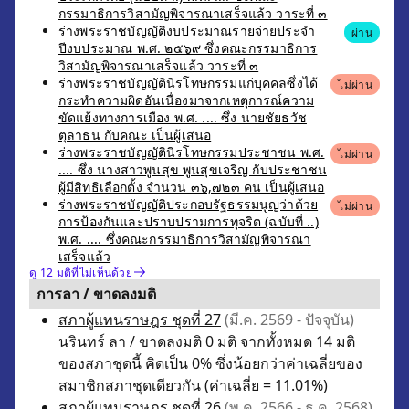
กรรมาธิการวิสามัญพิจารณาเสร็จแล้ว วาระที่ ๓
ร่างพระราชบัญญัติงบประมาณรายจ่ายประจำ
ผ่าน
ปีงบประมาณ พ.ศ. ๒๕๖๙ ซึ่งคณะกรรมาธิการ
วิสามัญพิจารณาเสร็จแล้ว วาระที่ ๓
ร่างพระราชบัญญัตินิรโทษกรรมแก่บุคคลซึ่งได้
ไม่ผ่าน
กระทำความผิดอันเนื่องมาจากเหตุการณ์ความ
ขัดแย้งทางการเมือง พ.ศ. .... ซึ่ง นายชัยธวัช
ตุลาธน กับคณะ เป็นผู้เสนอ
ร่างพระราชบัญญัตินิรโทษกรรมประชาชน พ.ศ.
ไม่ผ่าน
.... ซึ่ง นางสาวพูนสุข พูนสุขเจริญ กับประชาชน
ผู้มีสิทธิเลือกตั้ง จำนวน ๓๖,๗๒๓ คน เป็นผู้เสนอ
ร่างพระราชบัญญัติประกอบรัฐธรรมนูญว่าด้วย
ไม่ผ่าน
การป้องกันและปราบปรามการทุจริต (ฉบับที่ ..)
พ.ศ. .... ซึ่งคณะกรรมาธิการวิสามัญพิจารณา
เสร็จแล้ว
ดู 12 มติที่ไม่เห็นด้วย
การลา / ขาดลงมติ
สภาผู้แทนราษฎร ชุดที่ 27
(มี.ค. 2569 - ปัจจุบัน)
นรินทร์ ลา / ขาดลงมติ 0 มติ จากทั้งหมด 14 มติ
ของสภาชุดนี้ คิดเป็น 0% ซึ่งน้อยกว่าค่าเฉลี่ยของ
สมาชิกสภาชุดเดียวกัน (ค่าเฉลี่ย = 11.01%)
สภาผู้แทนราษฎร ชุดที่ 26
(พ.ค. 2566 - ธ.ค. 2568)