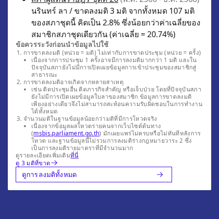
นรินทร์ ลา / ขาดลงมติ 3 มติ จากทั้งหมด 107 มติ
ของสภาชุดนี้ คิดเป็น 2.8% ซึ่งน้อยกว่าค่าเฉลี่ยของ
สมาชิกสภาชุดเดียวกัน (ค่าเฉลี่ย = 20.74%)
ข้อควรระวังก่อนนำข้อมูลไปใช้
การขาดลงมติ (หน่วย = มติ) ไม่เท่ากับการขาดประชุม (หน่วย = ครั้ง)
เนื่องจากการประชุม 1 ครั้งอาจมีการลงมติมากกว่า 1 มติ และใน
ปัจจุบันสภายังไม่มีการเปิดเผยข้อมูลการเข้าประชุมของสมาชิกสู่
สาธารณะ
การขาดลงมติอาจเกิดจากหลายสาเหตุ
เช่น ติดประชุมอื่น ติดภารกิจสำคัญ หรือเจ็บป่วย โดยที่ปัจจุบันสภา
ยังไม่มีการเปิดเผยข้อมูลใบลาของสมาชิก ข้อมูลการขาดลงมติ
เพียงอย่างเดียวจึงไม่สามารถสะท้อนความรับผิดชอบในการทำงาน
ได้ทั้งหมด
จำนวนมติในฐานข้อมูลน้อยกว่ามติที่มีการโหวตจริง
เนื่องจากข้อมูลผลโหวตรายคนจากเว็บไซต์ต้นทาง
(
msbis.parliament.go.th
) มักเผยแพร่ไม่ครบหรือไม่ทันทีหลังการ
โหวต และฐานข้อมูลนี้ไม่รวมการลงมติร่างกฎหมายวาระ 2 ซึ่ง
เป็นการลงมติรายมาตราที่มีจำนวนมาก
ดูรายละเอียดเพิ่มเติม
ที่นี่
ดู 3 มติที่ขาด
ดูการลงมติทั้งหมด