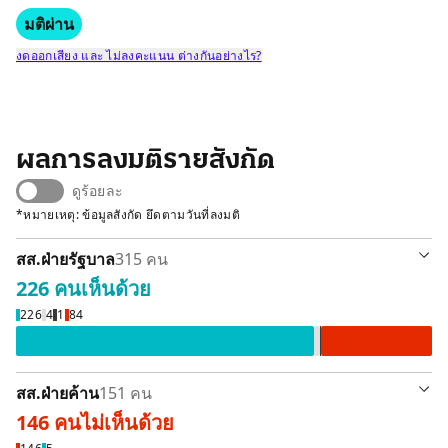
มติผ่าน
งดออกเสียง และ ไม่ลงคะแนน ต่างกันอย่างไร?
ผลการลงมติรายสังกัด
ดูร้อยละ
*หมายเหตุ: ข้อมูลสังกัด ยึดตามวันที่ลงมติ
สส.ฝ่ายรัฐบาล
315 คน
226 คน
เห็นด้วย
เห็นด้วย 226 คน
ลา / ขาดลงมติ 4 คน
งดออกเสียง 1 คน
ไม่เห็นด้วย 84 คน
226
4
1
84
สส.ฝ่ายค้าน
151 คน
146 คน
ไม่เห็นด้วย
ไม่เห็นด้วย 146 คน
เห็นด้วย 5 คน