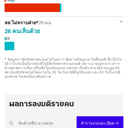
146
5
รายละเอียด
สส.ไม่ทราบฝ่าย
*
26 คน
26 คน
เห็นด้วย
็นด้วย 26 คน
26
* ข้อมูลการสังกัดพรรคและฝ่ายในสภาฯ ยึดตามข้อมูล ณ วันที่ลงมติ ซึ่งเป็นไป
ได้ว่าในวันนั้นมีอาจสส.ที่ไม่มีสังกัดพรรคร่วมลงมติ เพราะอาจอยู่ระหว่างการ
ย้ายพรรคการเมือง หรือเพิ่งโดนขับออกจากพรรค เป็นต้น ตามรัฐธรรมนูญ 60
สส. ต้องสังกัดพรรคใหม่ภายใน 30 วัน ในกรณีที่ถูกขับออก และ 60 วันในกรณี
ยุบพรรค ไม่เช่นนั้นจะพ้นสภาพ
ผลการลงมติรายคน
สำรวจแบบละเอียด