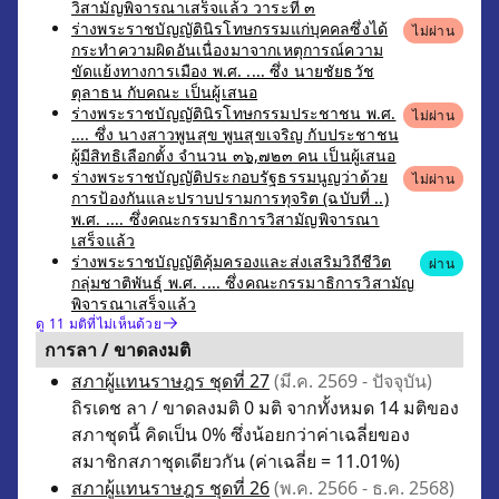
วิสามัญพิจารณาเสร็จแล้ว วาระที่ ๓
ร่างพระราชบัญญัตินิรโทษกรรมแก่บุคคลซึ่งได้
ไม่ผ่าน
กระทำความผิดอันเนื่องมาจากเหตุการณ์ความ
ขัดแย้งทางการเมือง พ.ศ. .... ซึ่ง นายชัยธวัช
ตุลาธน กับคณะ เป็นผู้เสนอ
ร่างพระราชบัญญัตินิรโทษกรรมประชาชน พ.ศ.
ไม่ผ่าน
.... ซึ่ง นางสาวพูนสุข พูนสุขเจริญ กับประชาชน
ผู้มีสิทธิเลือกตั้ง จำนวน ๓๖,๗๒๓ คน เป็นผู้เสนอ
ร่างพระราชบัญญัติประกอบรัฐธรรมนูญว่าด้วย
ไม่ผ่าน
การป้องกันและปราบปรามการทุจริต (ฉบับที่ ..)
พ.ศ. .... ซึ่งคณะกรรมาธิการวิสามัญพิจารณา
เสร็จแล้ว
ร่างพระราชบัญญัติคุ้มครองและส่งเสริมวิถีชีวิต
ผ่าน
กลุ่มชาติพันธุ์ พ.ศ. .... ซึ่งคณะกรรมาธิการวิสามัญ
พิจารณาเสร็จแล้ว
ดู 11 มติที่ไม่เห็นด้วย
การลา / ขาดลงมติ
สภาผู้แทนราษฎร ชุดที่ 27
(มี.ค. 2569 - ปัจจุบัน)
ถิรเดช ลา / ขาดลงมติ 0 มติ จากทั้งหมด 14 มติของ
สภาชุดนี้ คิดเป็น 0% ซึ่งน้อยกว่าค่าเฉลี่ยของ
สมาชิกสภาชุดเดียวกัน (ค่าเฉลี่ย = 11.01%)
สภาผู้แทนราษฎร ชุดที่ 26
(พ.ค. 2566 - ธ.ค. 2568)