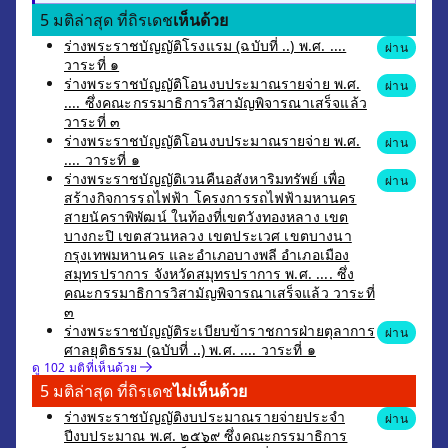
5 มติล่าสุด ที่ถิรเดช
เห็นด้วย
ร่างพระราชบัญญัติโรงแรม (ฉบับที่ ..) พ.ศ. ....
ผ่าน
วาระที่ ๑
ร่างพระราชบัญญัติโอนงบประมาณรายจ่าย พ.ศ.
ผ่าน
.... ซึ่งคณะกรรมาธิการวิสามัญพิจารณาเสร็จแล้ว
วาระที่ ๓
ร่างพระราชบัญญัติโอนงบประมาณรายจ่าย พ.ศ.
ผ่าน
.... วาระที่ ๑
ร่างพระราชบัญญัติเวนคืนอสังหาริมทรัพย์ เพื่อ
ผ่าน
สร้างกิจการรถไฟฟ้า โครงการรถไฟฟ้ามหานคร
สายนัคราพิพัฒน์ ในท้องที่เขตวังทองหลาง เขต
บางกะปิ เขตสวนหลวง เขตประเวศ เขตบางนา
กรุงเทพมหานคร และอำเภอบางพลี อำเภอเมือง
สมุทรปราการ จังหวัดสมุทรปราการ พ.ศ. .... ซึ่ง
คณะกรรมาธิการวิสามัญพิจารณาเสร็จแล้ว วาระที่
๓
ร่างพระราชบัญญัติระเบียบข้าราชการฝ่ายตุลาการ
ผ่าน
ศาลยุติธรรม (ฉบับที่ ..) พ.ศ. .... วาระที่ ๑
ดู 102 มติที่เห็นด้วย
5 มติล่าสุด ที่ถิรเดช
ไม่เห็นด้วย
ร่างพระราชบัญญัติงบประมาณรายจ่ายประจำ
ผ่าน
ปีงบประมาณ พ.ศ. ๒๕๖๙ ซึ่งคณะกรรมาธิการ