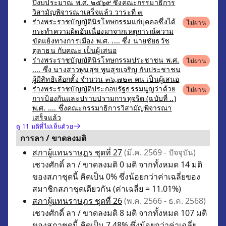
ปีงบประมาณ พ.ศ. ๒๕๖๙ ซึ่งคณะกรรมาธิการ
วิสามัญพิจารณาเสร็จแล้ว วาระที่ ๓
ร่างพระราชบัญญัตินิรโทษกรรมแก่บุคคลซึ่งได้
ไม่ผ่าน
กระทำความผิดอันเนื่องมาจากเหตุการณ์ความ
ขัดแย้งทางการเมือง พ.ศ. .... ซึ่ง นายชัยธวัช
ตุลาธน กับคณะ เป็นผู้เสนอ
ร่างพระราชบัญญัตินิรโทษกรรมประชาชน พ.ศ.
ไม่ผ่าน
.... ซึ่ง นางสาวพูนสุข พูนสุขเจริญ กับประชาชน
ผู้มีสิทธิเลือกตั้ง จำนวน ๓๖,๗๒๓ คน เป็นผู้เสนอ
ร่างพระราชบัญญัติประกอบรัฐธรรมนูญว่าด้วย
ไม่ผ่าน
การป้องกันและปราบปรามการทุจริต (ฉบับที่ ..)
พ.ศ. .... ซึ่งคณะกรรมาธิการวิสามัญพิจารณา
เสร็จแล้ว
ดู 11 มติที่ไม่เห็นด้วย
การลา / ขาดลงมติ
สภาผู้แทนราษฎร ชุดที่ 27
(มี.ค. 2569 - ปัจจุบัน)
เชวงศักดิ์ ลา / ขาดลงมติ 0 มติ จากทั้งหมด 14 มติ
ของสภาชุดนี้ คิดเป็น 0% ซึ่งน้อยกว่าค่าเฉลี่ยของ
สมาชิกสภาชุดเดียวกัน (ค่าเฉลี่ย = 11.01%)
สภาผู้แทนราษฎร ชุดที่ 26
(พ.ค. 2566 - ธ.ค. 2568)
เชวงศักดิ์ ลา / ขาดลงมติ 8 มติ จากทั้งหมด 107 มติ
ของสภาชุดนี้ คิดเป็น 7.48% ซึ่งน้อยกว่าค่าเฉลี่ย