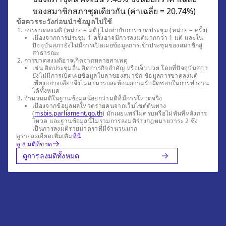
ของสมาชิกสภาชุดเดียวกัน (ค่าเฉลี่ย = 20.74%)
ข้อควรระวังก่อนนำข้อมูลไปใช้
การขาดลงมติ (หน่วย = มติ) ไม่เท่ากับการขาดประชุม (หน่วย = ครั้ง)
เนื่องจากการประชุม 1 ครั้งอาจมีการลงมติมากกว่า 1 มติ และใน
ปัจจุบันสภายังไม่มีการเปิดเผยข้อมูลการเข้าประชุมของสมาชิกสู่
สาธารณะ
การขาดลงมติอาจเกิดจากหลายสาเหตุ
เช่น ติดประชุมอื่น ติดภารกิจสำคัญ หรือเจ็บป่วย โดยที่ปัจจุบันสภา
ยังไม่มีการเปิดเผยข้อมูลใบลาของสมาชิก ข้อมูลการขาดลงมติ
เพียงอย่างเดียวจึงไม่สามารถสะท้อนความรับผิดชอบในการทำงาน
ได้ทั้งหมด
จำนวนมติในฐานข้อมูลน้อยกว่ามติที่มีการโหวตจริง
เนื่องจากข้อมูลผลโหวตรายคนจากเว็บไซต์ต้นทาง
(
msbis.parliament.go.th
) มักเผยแพร่ไม่ครบหรือไม่ทันทีหลังการ
โหวต และฐานข้อมูลนี้ไม่รวมการลงมติร่างกฎหมายวาระ 2 ซึ่ง
เป็นการลงมติรายมาตราที่มีจำนวนมาก
ดูรายละเอียดเพิ่มเติม
ที่นี่
ดู 8 มติที่ขาด
ดูการลงมติทั้งหมด