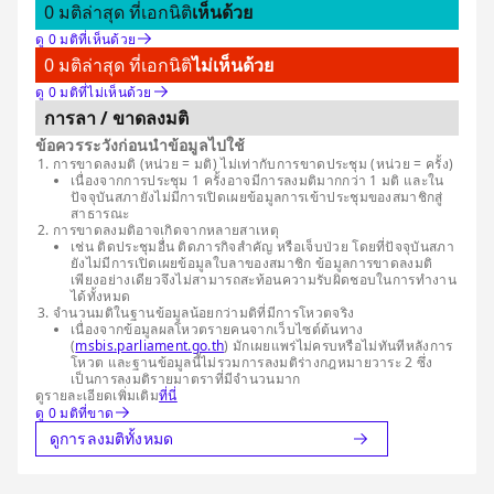
0 มติล่าสุด ที่เอกนิติ
เห็นด้วย
ดู 0 มติที่เห็นด้วย
0 มติล่าสุด ที่เอกนิติ
ไม่เห็นด้วย
ดู 0 มติที่ไม่เห็นด้วย
การลา / ขาดลงมติ
ข้อควรระวังก่อนนำข้อมูลไปใช้
การขาดลงมติ (หน่วย = มติ) ไม่เท่ากับการขาดประชุม (หน่วย = ครั้ง)
เนื่องจากการประชุม 1 ครั้งอาจมีการลงมติมากกว่า 1 มติ และใน
ปัจจุบันสภายังไม่มีการเปิดเผยข้อมูลการเข้าประชุมของสมาชิกสู่
สาธารณะ
การขาดลงมติอาจเกิดจากหลายสาเหตุ
เช่น ติดประชุมอื่น ติดภารกิจสำคัญ หรือเจ็บป่วย โดยที่ปัจจุบันสภา
ยังไม่มีการเปิดเผยข้อมูลใบลาของสมาชิก ข้อมูลการขาดลงมติ
เพียงอย่างเดียวจึงไม่สามารถสะท้อนความรับผิดชอบในการทำงาน
ได้ทั้งหมด
จำนวนมติในฐานข้อมูลน้อยกว่ามติที่มีการโหวตจริง
เนื่องจากข้อมูลผลโหวตรายคนจากเว็บไซต์ต้นทาง
(
msbis.parliament.go.th
) มักเผยแพร่ไม่ครบหรือไม่ทันทีหลังการ
โหวต และฐานข้อมูลนี้ไม่รวมการลงมติร่างกฎหมายวาระ 2 ซึ่ง
เป็นการลงมติรายมาตราที่มีจำนวนมาก
ดูรายละเอียดเพิ่มเติม
ที่นี่
ดู 0 มติที่ขาด
ดูการลงมติทั้งหมด