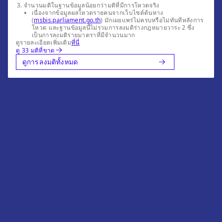
จำนวนมติในฐานข้อมูลน้อยกว่ามติที่มีการโหวตจริง
เนื่องจากข้อมูลผลโหวตรายคนจากเว็บไซต์ต้นทาง
(
msbis.parliament.go.th
) มักเผยแพร่ไม่ครบหรือไม่ทันทีหลังการ
โหวต และฐานข้อมูลนี้ไม่รวมการลงมติร่างกฎหมายวาระ 2 ซึ่ง
เป็นการลงมติรายมาตราที่มีจำนวนมาก
ดูรายละเอียดเพิ่มเติม
ที่นี่
ดู 33 มติที่ขาด
ดูการลงมติทั้งหมด