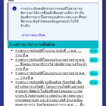
การประเมินพฤติกรรมการลงมติไม่สามารถ
พิจารณาได้จากชื่อมติเพียงอย่างเดียว จำเป็น
ต้องพิจารณาเนื้อหาของมติประกอบ และศึกษา
ที่มาและข้อจำกัดของข้อมูลก่อนนำไปใช้
อ้างอิง
อ่านรายละเอียด
5 มติล่าสุด ที่อำนาจ
เห็นด้วย
ร่างพระราชบัญญัติโรงแรม (ฉบับที่ ..) พ.ศ. ....
ผ่าน
วาระที่ ๑
ร่างพระราชบัญญัติโอนงบประมาณรายจ่าย พ.ศ.
ผ่าน
.... ซึ่งคณะกรรมาธิการวิสามัญพิจารณาเสร็จแล้ว
วาระที่ ๓
ร่างพระราชบัญญัติโอนงบประมาณรายจ่าย พ.ศ.
ผ่าน
.... วาระที่ ๑
ร่างพระราชบัญญัติเวนคืนอสังหาริมทรัพย์ เพื่อ
ผ่าน
สร้างกิจการรถไฟฟ้า โครงการรถไฟฟ้ามหานคร
สายนัคราพิพัฒน์ ในท้องที่เขตวังทองหลาง เขต
บางกะปิ เขตสวนหลวง เขตประเวศ เขตบางนา
กรุงเทพมหานคร และอำเภอบางพลี อำเภอเมือง
สมุทรปราการ จังหวัดสมุทรปราการ พ.ศ. .... ซึ่ง