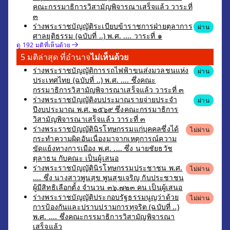
คณะกรรมาธิการวิสามัญพิจารณาเสร็จแล้ว วาระที่
๓
ร่างพระราชบัญญัติระเบียบข้าราชการฝ่ายตุลาการ
ผ่าน
ศาลยุติธรรม (ฉบับที่ ..) พ.ศ. .... วาระที่ ๑
ดู 192 มติที่เห็นด้วย
5 มติล่าสุด ที่อำนาจ
ไม่เห็นด้วย
ร่างพระราชบัญญัติการรถไฟฟ้าขนส่งมวลชนแห่ง
ผ่าน
ประเทศไทย (ฉบับที่ ..) พ.ศ. .... ซึ่งคณะ
กรรมาธิการวิสามัญพิจารณาเสร็จแล้ว วาระที่ ๓
ร่างพระราชบัญญัติงบประมาณรายจ่ายประจำ
ผ่าน
ปีงบประมาณ พ.ศ. ๒๕๖๙ ซึ่งคณะกรรมาธิการ
วิสามัญพิจารณาเสร็จแล้ว วาระที่ ๓
ร่างพระราชบัญญัตินิรโทษกรรมแก่บุคคลซึ่งได้
ไม่ผ่าน
กระทำความผิดอันเนื่องมาจากเหตุการณ์ความ
ขัดแย้งทางการเมือง พ.ศ. .... ซึ่ง นายชัยธวัช
ตุลาธน กับคณะ เป็นผู้เสนอ
ร่างพระราชบัญญัตินิรโทษกรรมประชาชน พ.ศ.
ไม่ผ่าน
.... ซึ่ง นางสาวพูนสุข พูนสุขเจริญ กับประชาชน
ผู้มีสิทธิเลือกตั้ง จำนวน ๓๖,๗๒๓ คน เป็นผู้เสนอ
ร่างพระราชบัญญัติประกอบรัฐธรรมนูญว่าด้วย
ไม่ผ่าน
การป้องกันและปราบปรามการทุจริต (ฉบับที่ ..)
พ.ศ. .... ซึ่งคณะกรรมาธิการวิสามัญพิจารณา
เสร็จแล้ว