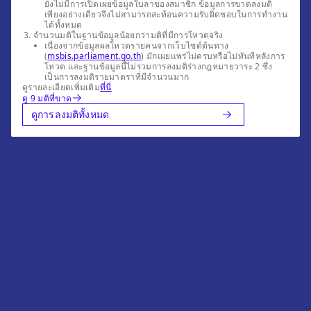
ยังไม่มีการเปิดเผยข้อมูลใบลาของสมาชิก ข้อมูลการขาดลงมติ
เพียงอย่างเดียวจึงไม่สามารถสะท้อนความรับผิดชอบในการทำงาน
ได้ทั้งหมด
จำนวนมติในฐานข้อมูลน้อยกว่ามติที่มีการโหวตจริง
เนื่องจากข้อมูลผลโหวตรายคนจากเว็บไซต์ต้นทาง
(
msbis.parliament.go.th
) มักเผยแพร่ไม่ครบหรือไม่ทันทีหลังการ
โหวต และฐานข้อมูลนี้ไม่รวมการลงมติร่างกฎหมายวาระ 2 ซึ่ง
เป็นการลงมติรายมาตราที่มีจำนวนมาก
ดูรายละเอียดเพิ่มเติม
ที่นี่
ดู 9 มติที่ขาด
ดูการลงมติทั้งหมด