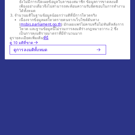
ยังไม่มีการเปิดเผยข้อมูลใบลาของสมาชิก ข้อมูลการขาดลงมติ
เพียงอย่างเดียวจึงไม่สามารถสะท้อนความรับผิดชอบในการทำงาน
ได้ทั้งหมด
จำนวนมติในฐานข้อมูลน้อยกว่ามติที่มีการโหวตจริง
เนื่องจากข้อมูลผลโหวตรายคนจากเว็บไซต์ต้นทาง
(
msbis.parliament.go.th
) มักเผยแพร่ไม่ครบหรือไม่ทันทีหลังการ
โหวต และฐานข้อมูลนี้ไม่รวมการลงมติร่างกฎหมายวาระ 2 ซึ่ง
เป็นการลงมติรายมาตราที่มีจำนวนมาก
ดูรายละเอียดเพิ่มเติม
ที่นี่
ดู 10 มติที่ขาด
ดูการลงมติทั้งหมด