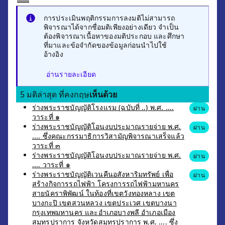
การประเมินพฤติกรรมการลงมติไม่สามารถ
พิจารณาได้จากชื่อมติเพียงอย่างเดียว จำเป็น
ต้องพิจารณาเนื้อหาของมติประกอบ และศึกษา
ที่มาและข้อจำกัดของข้อมูลก่อนนำไปใช้
อ้างอิง
อ่านรายละเอียด
5 มติล่าสุด ที่คงกฤษ
เห็นด้วย
ร่างพระราชบัญญัติโรงแรม (ฉบับที่ ..) พ.ศ. ....
ผ่าน
วาระที่ ๑
ร่างพระราชบัญญัติโอนงบประมาณรายจ่าย พ.ศ.
ผ่าน
.... ซึ่งคณะกรรมาธิการวิสามัญพิจารณาเสร็จแล้ว
วาระที่ ๓
ร่างพระราชบัญญัติโอนงบประมาณรายจ่าย พ.ศ.
ผ่าน
.... วาระที่ ๑
ร่างพระราชบัญญัติเวนคืนอสังหาริมทรัพย์ เพื่อ
ผ่าน
สร้างกิจการรถไฟฟ้า โครงการรถไฟฟ้ามหานคร
สายนัคราพิพัฒน์ ในท้องที่เขตวังทองหลาง เขต
บางกะปิ เขตสวนหลวง เขตประเวศ เขตบางนา
กรุงเทพมหานคร และอำเภอบางพลี อำเภอเมือง
สมุทรปราการ จังหวัดสมุทรปราการ พ.ศ. .... ซึ่ง