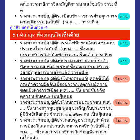
คณะกรรมาธิการวิสามัญพิจารณาเสร็จแล้ว วาระที่
๓
ร่างพระราชบัญญัติระเบียบข้าราชการฝ่ายตุลาการ
ผ่าน
ศาลยุติธรรม (ฉบับที่ ..) พ.ศ. .... วาระที่ ๑
ดู 191 มติที่เห็นด้วย
5 มติล่าสุด ที่คงกฤษ
ไม่เห็นด้วย
ร่างพระราชบัญญัติการรถไฟฟ้าขนส่งมวลชนแห่ง
ผ่าน
ประเทศไทย (ฉบับที่ ..) พ.ศ. .... ซึ่งคณะ
กรรมาธิการวิสามัญพิจารณาเสร็จแล้ว วาระที่ ๓
ร่างพระราชบัญญัติงบประมาณรายจ่ายประจำ
ผ่าน
ปีงบประมาณ พ.ศ. ๒๕๖๙ ซึ่งคณะกรรมาธิการ
วิสามัญพิจารณาเสร็จแล้ว วาระที่ ๓
ร่างพระราชบัญญัตินิรโทษกรรมแก่บุคคลซึ่งได้
ไม่ผ่าน
กระทำความผิดอันเนื่องมาจากเหตุการณ์ความ
ขัดแย้งทางการเมือง พ.ศ. .... ซึ่ง นายชัยธวัช
ตุลาธน กับคณะ เป็นผู้เสนอ
ร่างพระราชบัญญัตินิรโทษกรรมประชาชน พ.ศ.
ไม่ผ่าน
.... ซึ่ง นางสาวพูนสุข พูนสุขเจริญ กับประชาชน
ผู้มีสิทธิเลือกตั้ง จำนวน ๓๖,๗๒๓ คน เป็นผู้เสนอ
ร่างพระราชบัญญัติประกอบรัฐธรรมนูญว่าด้วย
ไม่ผ่าน
การป้องกันและปราบปรามการทุจริต (ฉบับที่ ..)
พ.ศ. .... ซึ่งคณะกรรมาธิการวิสามัญพิจารณา
เสร็จแล้ว