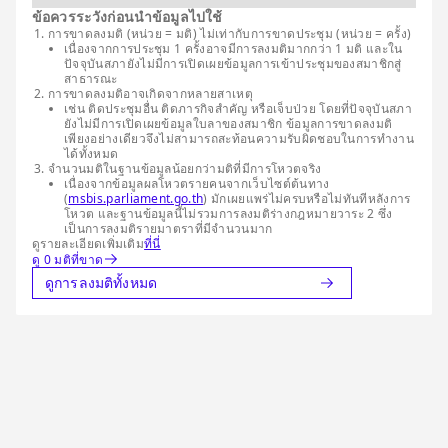
ข้อควรระวังก่อนนำข้อมูลไปใช้
การขาดลงมติ (หน่วย = มติ) ไม่เท่ากับการขาดประชุม (หน่วย = ครั้ง)
เนื่องจากการประชุม 1 ครั้งอาจมีการลงมติมากกว่า 1 มติ และใน
ปัจจุบันสภายังไม่มีการเปิดเผยข้อมูลการเข้าประชุมของสมาชิกสู่
สาธารณะ
การขาดลงมติอาจเกิดจากหลายสาเหตุ
เช่น ติดประชุมอื่น ติดภารกิจสำคัญ หรือเจ็บป่วย โดยที่ปัจจุบันสภา
ยังไม่มีการเปิดเผยข้อมูลใบลาของสมาชิก ข้อมูลการขาดลงมติ
เพียงอย่างเดียวจึงไม่สามารถสะท้อนความรับผิดชอบในการทำงาน
ได้ทั้งหมด
จำนวนมติในฐานข้อมูลน้อยกว่ามติที่มีการโหวตจริง
เนื่องจากข้อมูลผลโหวตรายคนจากเว็บไซต์ต้นทาง
(
msbis.parliament.go.th
) มักเผยแพร่ไม่ครบหรือไม่ทันทีหลังการ
โหวต และฐานข้อมูลนี้ไม่รวมการลงมติร่างกฎหมายวาระ 2 ซึ่ง
เป็นการลงมติรายมาตราที่มีจำนวนมาก
ดูรายละเอียดเพิ่มเติม
ที่นี่
ดู 0 มติที่ขาด
ดูการลงมติทั้งหมด