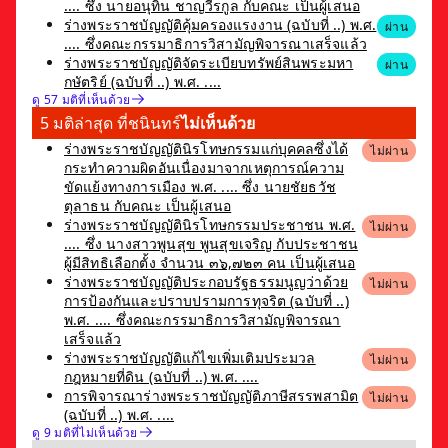
.... ซึ่ง นายอนุทิน ชาญวีรกูล กับคณะ เป็นผู้เสนอ
ร่างพระราชบัญญัติคุ้มครองแรงงาน (ฉบับที่ ..) พ.ศ.
ผ่าน
.... ซึ่งคณะกรรมาธิการวิสามัญพิจารณาเสร็จแล้ว
ร่างพระราชบัญญัติจัดระเบียบทรัพย์สินพระมหา
ผ่าน
กษัตริย์ (ฉบับที่ ..) พ.ศ. ....
ดู 57 มติที่เห็นด้วย
5 มติล่าสุด ที่ชนินทร์
ไม่เห็นด้วย
ร่างพระราชบัญญัตินิรโทษกรรมแก่บุคคลซึ่งได้
ไม่ผ่าน
กระทำความผิดอันเนื่องมาจากเหตุการณ์ความ
ขัดแย้งทางการเมือง พ.ศ. .... ซึ่ง นายชัยธวัช
ตุลาธน กับคณะ เป็นผู้เสนอ
ร่างพระราชบัญญัตินิรโทษกรรมประชาชน พ.ศ.
ไม่ผ่าน
.... ซึ่ง นางสาวพูนสุข พูนสุขเจริญ กับประชาชน
ผู้มีสิทธิเลือกตั้ง จำนวน ๓๖,๗๒๓ คน เป็นผู้เสนอ
ร่างพระราชบัญญัติประกอบรัฐธรรมนูญว่าด้วย
ไม่ผ่าน
การป้องกันและปราบปรามการทุจริต (ฉบับที่ ..)
พ.ศ. .... ซึ่งคณะกรรมาธิการวิสามัญพิจารณา
เสร็จแล้ว
ร่างพระราชบัญญัติแก้ไขเพิ่มเติมประมวล
ไม่ผ่าน
กฎหมายที่ดิน (ฉบับที่ ..) พ.ศ. ....
การพิจารณาร่างพระราชบัญญัติภาษีสรรพสามิต
ไม่ผ่าน
(ฉบับที่ ..) พ.ศ. ....
ดู 9 มติที่ไม่เห็นด้วย