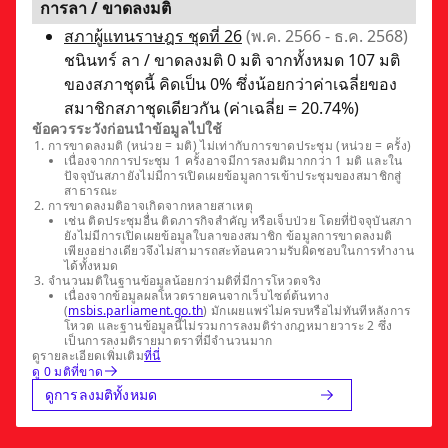
การลา / ขาดลงมติ
สภาผู้แทนราษฎร ชุดที่ 26
(พ.ค. 2566 - ธ.ค. 2568)
ชนินทร์ ลา / ขาดลงมติ 0 มติ จากทั้งหมด 107 มติ
ของสภาชุดนี้ คิดเป็น 0% ซึ่งน้อยกว่าค่าเฉลี่ยของ
สมาชิกสภาชุดเดียวกัน (ค่าเฉลี่ย = 20.74%)
ข้อควรระวังก่อนนำข้อมูลไปใช้
การขาดลงมติ (หน่วย = มติ) ไม่เท่ากับการขาดประชุม (หน่วย = ครั้ง)
เนื่องจากการประชุม 1 ครั้งอาจมีการลงมติมากกว่า 1 มติ และใน
ปัจจุบันสภายังไม่มีการเปิดเผยข้อมูลการเข้าประชุมของสมาชิกสู่
สาธารณะ
การขาดลงมติอาจเกิดจากหลายสาเหตุ
เช่น ติดประชุมอื่น ติดภารกิจสำคัญ หรือเจ็บป่วย โดยที่ปัจจุบันสภา
ยังไม่มีการเปิดเผยข้อมูลใบลาของสมาชิก ข้อมูลการขาดลงมติ
เพียงอย่างเดียวจึงไม่สามารถสะท้อนความรับผิดชอบในการทำงาน
ได้ทั้งหมด
จำนวนมติในฐานข้อมูลน้อยกว่ามติที่มีการโหวตจริง
เนื่องจากข้อมูลผลโหวตรายคนจากเว็บไซต์ต้นทาง
(
msbis.parliament.go.th
) มักเผยแพร่ไม่ครบหรือไม่ทันทีหลังการ
โหวต และฐานข้อมูลนี้ไม่รวมการลงมติร่างกฎหมายวาระ 2 ซึ่ง
เป็นการลงมติรายมาตราที่มีจำนวนมาก
ดูรายละเอียดเพิ่มเติม
ที่นี่
ดู 0 มติที่ขาด
ดูการลงมติทั้งหมด