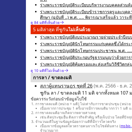
ร่างพระราชบัญญัติระเบียบบริหารงานบุคคลส่วนท้องถิ
ร่างพระราชบัญญัติระเบียบข้าราชการครูและบุคลา
ศึกษา (ฉบับที่ ..) พ.ศ. .... พิจารณาเสร็จแล้ว วาระที
ดู 84 มติที่เห็นด้วย
5 มติล่าสุด ที่ชูกัน
ไม่เห็นด้วย
ร่างพระราชบัญญัติงบประมาณรายจ่ายประจำปีงบปร
ร่างพระราชบัญญัตินิรโทษกรรมแก่บุคคลซึ่งได้กระท
ร่างพระราชบัญญัตินิรโทษกรรมประชาชน พ.ศ. .... ซ
ร่างพระราชบัญญัติประกอบรัฐธรรมนูญว่าด้วยการป้อ
ร่างพระราชบัญญัติคุ้มครองและส่งเสริมวิถีชีวิตกลุ
ดู 10 มติที่ไม่เห็นด้วย
การลา / ขาดลงมติ
สภาผู้แทนราษฎร ชุดที่ 26
(พ.ค. 2566 - ธ.ค. 
ชูกัน ลา / ขาดลงมติ 11 มติ จากทั้งหมด 107 ม
ข้อควรระวังก่อนนำข้อมูลไปใช้
การขาดลงมติ (หน่วย = มติ) ไม่เท่ากับการขาดประชุม (หน่วย =
เนื่องจากการประชุม 1 ครั้งอาจมีการลงมติมากกว่า 1 มติ 
การขาดลงมติอาจเกิดจากหลายสาเหตุ
เช่น ติดประชุมอื่น ติดภารกิจสำคัญ หรือเจ็บป่วย โดยที่
จำนวนมติในฐานข้อมูลน้อยกว่ามติที่มีการโหวตจริง
เนื่องจากข้อมูลผลโหวตรายคนจากเว็บไซต์ต้นทาง (
msbis.
จำนวนมาก