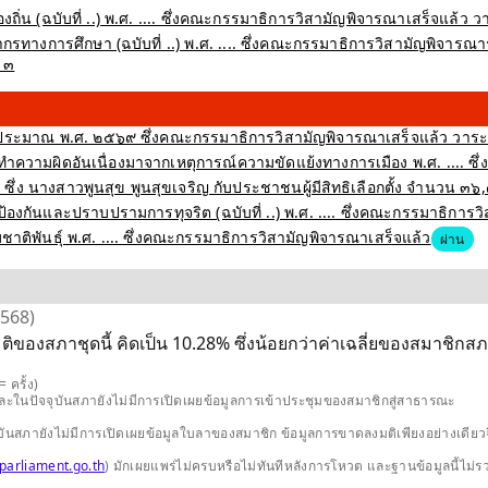
่น (ฉบับที่ ..) พ.ศ. .... ซึ่งคณะกรรมาธิการวิสามัญพิจารณาเสร็จแล้ว วา
กรทางการศึกษา (ฉบับที่ ..) พ.ศ. .... ซึ่งคณะกรรมาธิการวิสามัญพิจา
่ ๓
ะมาณ พ.ศ. ๒๕๖๙ ซึ่งคณะกรรมาธิการวิสามัญพิจารณาเสร็จแล้ว วาระท
ำความผิดอันเนื่องมาจากเหตุการณ์ความขัดแย้งทางการเมือง พ.ศ. .... ซึ่
ึ่ง นางสาวพูนสุข พูนสุขเจริญ กับประชาชนผู้มีสิทธิเลือกตั้ง จำนวน ๓๖
งกันและปราบปรามการทุจริต (ฉบับที่ ..) พ.ศ. .... ซึ่งคณะกรรมาธิการว
่มชาติพันธุ์ พ.ศ. .... ซึ่งคณะกรรมาธิการวิสามัญพิจารณาเสร็จแล้ว
ผ่าน
2568)
ติของสภาชุดนี้ คิดเป็น 10.28% ซึ่งน้อยกว่าค่าเฉลี่ยของสมาชิกสภา
 ครั้ง)
และในปัจจุบันสภายังไม่มีการเปิดเผยข้อมูลการเข้าประชุมของสมาชิกสู่สาธารณะ
ปัจจุบันสภายังไม่มีการเปิดเผยข้อมูลใบลาของสมาชิก ข้อมูลการขาดลงมติเพียงอย่างเ
parliament.go.th
) มักเผยแพร่ไม่ครบหรือไม่ทันทีหลังการโหวต และฐานข้อมูลนี้ไม่