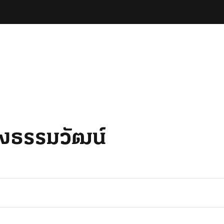
งธรรมวัฒน์