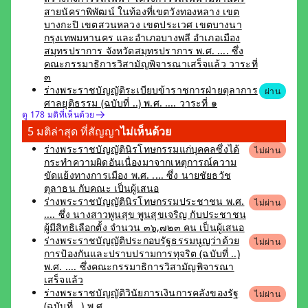
สายนัคราพิพัฒน์ ในท้องที่เขตวังทองหลาง เขต
บางกะปิ เขตสวนหลวง เขตประเวศ เขตบางนา
กรุงเทพมหานคร และอำเภอบางพลี อำเภอเมือง
สมุทรปราการ จังหวัดสมุทรปราการ พ.ศ. .... ซึ่ง
คณะกรรมาธิการวิสามัญพิจารณาเสร็จแล้ว วาระที่
๓
ร่างพระราชบัญญัติระเบียบข้าราชการฝ่ายตุลาการ
ผ่าน
ศาลยุติธรรม (ฉบับที่ ..) พ.ศ. .... วาระที่ ๑
ดู 178 มติที่เห็นด้วย
5 มติล่าสุด ที่สัญญา
ไม่เห็นด้วย
ร่างพระราชบัญญัตินิรโทษกรรมแก่บุคคลซึ่งได้
ไม่ผ่าน
กระทำความผิดอันเนื่องมาจากเหตุการณ์ความ
ขัดแย้งทางการเมือง พ.ศ. .... ซึ่ง นายชัยธวัช
ตุลาธน กับคณะ เป็นผู้เสนอ
ร่างพระราชบัญญัตินิรโทษกรรมประชาชน พ.ศ.
ไม่ผ่าน
.... ซึ่ง นางสาวพูนสุข พูนสุขเจริญ กับประชาชน
ผู้มีสิทธิเลือกตั้ง จำนวน ๓๖,๗๒๓ คน เป็นผู้เสนอ
ร่างพระราชบัญญัติประกอบรัฐธรรมนูญว่าด้วย
ไม่ผ่าน
การป้องกันและปราบปรามการทุจริต (ฉบับที่ ..)
พ.ศ. .... ซึ่งคณะกรรมาธิการวิสามัญพิจารณา
เสร็จแล้ว
ร่างพระราชบัญญัติวินัยการเงินการคลังของรัฐ
ไม่ผ่าน
(ฉบับที่ ..) พ.ศ. ....