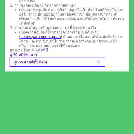
สาธารณะ
การขาดลงมติอาจเกิดจากหลายสาเหตุ
เช่น ติดประชุมอื่น ติดภารกิจสำคัญ หรือเจ็บป่วย โดยที่ปัจจุบันสภา
ยังไม่มีการเปิดเผยข้อมูลใบลาของสมาชิก ข้อมูลการขาดลงมติ
เพียงอย่างเดียวจึงไม่สามารถสะท้อนความรับผิดชอบในการทำงาน
ได้ทั้งหมด
จำนวนมติในฐานข้อมูลน้อยกว่ามติที่มีการโหวตจริง
เนื่องจากข้อมูลผลโหวตรายคนจากเว็บไซต์ต้นทาง
(
msbis.parliament.go.th
) มักเผยแพร่ไม่ครบหรือไม่ทันทีหลังการ
โหวต และฐานข้อมูลนี้ไม่รวมการลงมติร่างกฎหมายวาระ 2 ซึ่ง
เป็นการลงมติรายมาตราที่มีจำนวนมาก
ดูรายละเอียดเพิ่มเติม
ที่นี่
ดู 30 มติที่ขาด
ดูการลงมติทั้งหมด