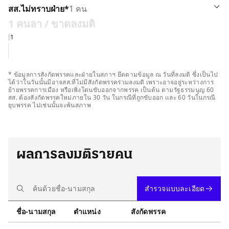
รายละเอียด
สส.ไม่ทราบฝ่าย
*
1 คน
1 คน
ลา / ขาดลงมติ
าดลงมติ 1 คน
1
* ข้อมูลการสังกัดพรรคและฝ่ายในสภาฯ ยึดตามข้อมูล ณ วันที่ลงมติ ซึ่งเป็นไป
ได้ว่าในวันนั้นมีอาจสส.ที่ไม่มีสังกัดพรรคร่วมลงมติ เพราะอาจอยู่ระหว่างการ
ย้ายพรรคการเมือง หรือเพิ่งโดนขับออกจากพรรค เป็นต้น ตามรัฐธรรมนูญ 60
สส. ต้องสังกัดพรรคใหม่ภายใน 30 วัน ในกรณีที่ถูกขับออก และ 60 วันในกรณี
ยุบพรรค ไม่เช่นนั้นจะพ้นสภาพ
ผลการลงมติรายคน
สำรวจแบบละเอียด
ชื่อ-นามสกุล
ตำแหน่ง
สังกัดพรรค